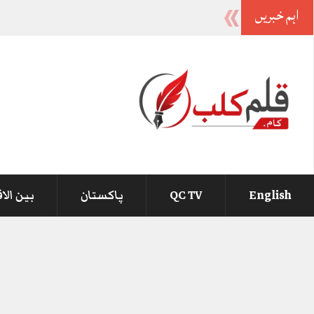
اہم خبریں
-
English
QC TV
پاکستان
بین الا