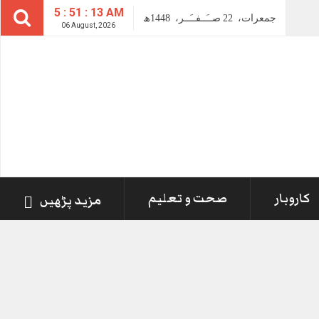
5 : 51 : 13 AM
جمعرات،
22
صــَــفــَــر،
1448ھ
06 August, 2026
کاروبار
صحت و تعلیم
مزید پڑھیں