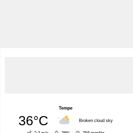
Tempe
36°C
Broken cloud sky
2.3 m/s
38%
758
mmHg