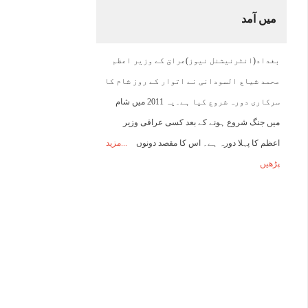
میں آمد
11:00
12:00
13:00
14:00
15:00
16:00
17:00
1
بغداد(انٹرنیشنل نیوز)عراق کے وزیر اعظم
38°C
39°C
40°C
40°C
40°C
40°C
39°C
3
محمد شیاع السودانی نے اتوار کے روز شام کا
سرکاری دورہ شروع کیا ہے۔یہ 2011 میں شام
میں جنگ شروع ہونے کے بعد کسی عراقی وزیر
اعظم کا پہلا دورہ ہے۔ اس کا مقصد دونوں
مزید
پڑھیں