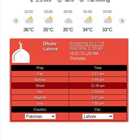
22:00
23:00
00:00
01:00
02:00
03:00
‹
›
36°C
35°C
35°C
34°C
33°C
33°C