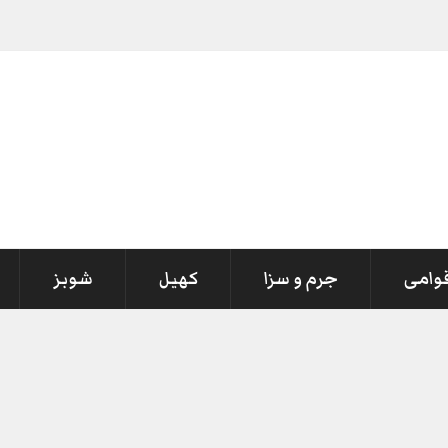
قوامی
جرم و سزا
کھیل
شوبز