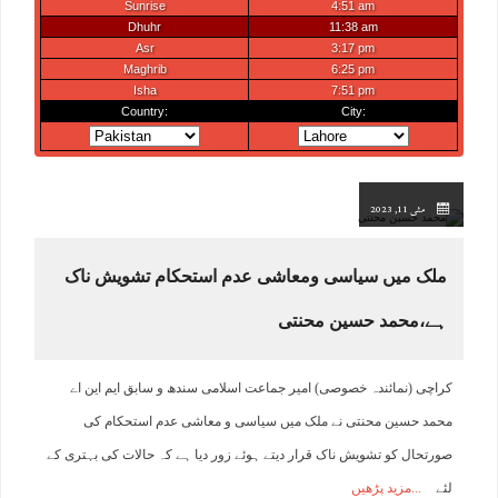
مئی 11, 2023
ملک میں سیاسی ومعاشی عدم استحکام تشویش ناک
ہے،محمد حسین محنتی
کراچی (نمائندہ خصوصی) امیر جماعت اسلامی سندھ و سابق ایم این اے
محمد حسین محنتی نے ملک میں سیاسی و معاشی عدم استحکام کی
صورتحال کو تشویش ناک قرار دیتے ہوئے زور دیا ہے کہ حالات کی بہتری کے
لئے
مزید پڑھیں