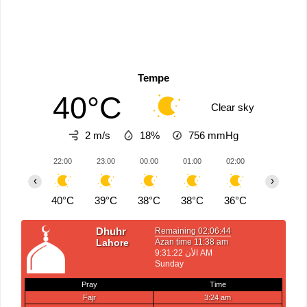
Tempe
40°C
Clear sky
2 m/s
18%
756
mmHg
22:00
23:00
00:00
01:00
02:00
03:00
‹
›
40°C
39°C
38°C
38°C
36°C
35°C