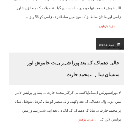
اللہ خوش قسمت تھا جو میرے بلے سے بچ گیا۔ تفصیلات کے مطابق پشاور
زلمی اور ملتان سلطانز کے میچ میں سلطانز نے زلمی کو 56 رنز سے
مزید پڑھیں
فروری 2, 2023
حالیہ دھماکے کے بعد پورا شہر بہت خاموش اور
سنسان سا ہے،محمد حارث
لاہور(سپورٹس ڈیسک)پاکستانی کرکٹر محمد حارث نے پشاور پولیس لائنز
میں ہونے والے دھماکے کے بعد دِکھنے والے منظر کو بیان کردیا۔سوشل میڈیا
پر محمد حارث نے بتایا کہ دھماکے کے ایک دن بعد اپنے شہر پشاور میں
پولیس لائن کے
مزید پڑھیں