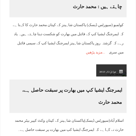
چاہتے ہیں : محمد حارث
کولمبو (سپورٹس ڈیسک) پاکستان شاہینز کے کپتان محمد حارث کا کہنا ہے
کہ ایمرجنگ ایشیا کپ کے فائنل میں بھارت کو شکست دینا چاہتے ہیں۔ یاد
رہے کہ گزشتہ روز پاکستان شاہینز ایمرجنگ ایشیا کپ کے سیمی فائنل
میں سری
مزید پڑھیں
جولائ 12, 2023
ایمرجنگ ایشیا کپ میں بھارت پر سبقت حاصل ہے،
محمد حارث
اسلام آباد(سپورٹس ڈیسک)پاکستان شاہینز کے کپتان وکٹ کیپر بیٹر محمد
حارث نے کہا ہے کہ ایمرجنگ ایشیا کپ میں بھارت پر سبقت حاصل ہے۔