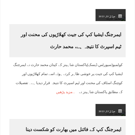
جولائ 25, 2023
ایمرجنگ ایشیا کپ کی جیت کھلاڑیوں کی محنت اور
ٹیم اسپرٹ کا نتیجہ ہے، محمد حارث
کولمبو(سپورٹس ڈیسک)پاکستان شاہینز کے کپتان محمد حارث نے ایمرجنگ
ایشیا کپ کی جیت پر خوشی ظاہر کرتے ہوئے اسے تمام کھلاڑیوں اور
کوچنگ اسٹاف کی محنت اور ٹیم اسپرٹ کا نتیجہ قرار دیدیا ہے۔ تفصیلات
کے مطابق پاکستان شاہینز نے
مزید پڑھیں
جولائ 23, 2023
ایمرجنگ کپ کے فائنل میں بھارت کو شکست دینا