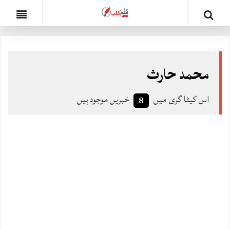
محمد حارث
اس کیٹا گری میں
خبریں موجود ہیں
8