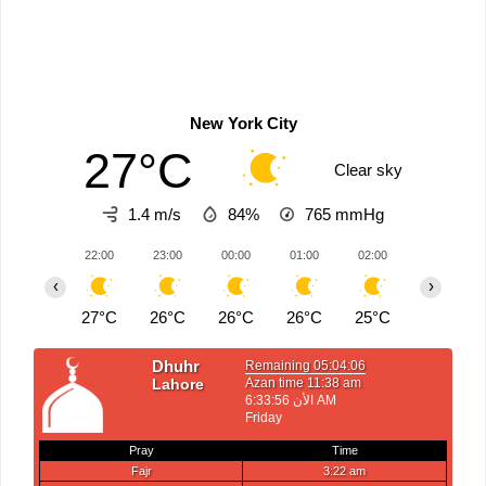
New York City
27°C
Clear sky
1.4 m/s
84%
765
mmHg
22:00
23:00
00:00
01:00
02:00
03:00
‹
›
27°C
26°C
26°C
26°C
25°C
25°C