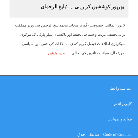
بھرپور کوششیں کر رہی ہے’بلیغ الرحمان
لاہور ( نمائندہ خصوصی) گورنر پنجاب محمد بلیغ الرحمن سے وزیر مملکت
برائے تخفیف غربت و سماجی تحفظ اور پاکستان پیپلز پارٹی کے مرکزی
سیکرٹری اطلاعات فیصل کریم کندی نے ملاقات کی جس میں سیاسی
صورتحال، سیلاب متاثرین کی بحالی
مزید پڑھیں
ہم سے رابطہ
کاپی رائٹس
قوائد و ضوابت
Code of Conduct – ضابطہ اخلاق