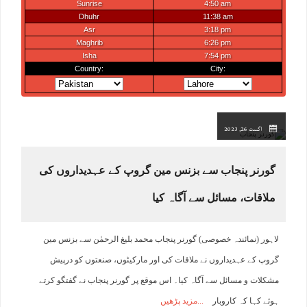
اگست 26, 2023
گورنر پنجاب سے بزنس مین گروپ کے عہدیداروں کی
ملاقات، مسائل سے آگاہ کیا
لاہور (نمائندہ خصوصی) گورنر پنجاب محمد بلیغ الرحمٰن سے بزنس مین
گروپ کے عہدیداروں نے ملاقات کی اور مارکیٹوں، صنعتوں کو درپیش
مشکلات و مسائل سے آگاہ کیا۔ اس موقع پر گورنر پنجاب نے گفتگو کرتے
ہوئے کہا کہ کاروبار
مزید پڑھیں