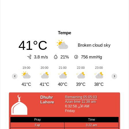
Tempe
41°C
Broken cloud sky
3.8 m/s
21%
756
mmHg
19:00
20:00
21:00
22:00
23:00
00:00
‹
›
41°C
41°C
40°C
39°C
38°C
38°C