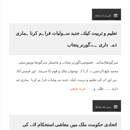
اگست 11, 2023
تعلیم و تربیت کیلئے جدید سہولیات فراہم کرنا ہماری
ذمہ داری ہے،گورنر پنجاب
سرگودھا(نمائندہ خصوصی)گورنر پنجاب و چانسلر سرگودھا یونیورسٹی
محمد بلیغ الرحمن نے کہا کہ نوجوان ملک و قوم کا سرمایہ اور قیمتی اثاثہ
ہیں اور ان کی تعلیم و تربیت کیلئے جدید سہولیات فراہم کرنا ہماری ذمہ
داری ہے۔ طلبہ وہ
مزید پڑھیں
دسمبر 30, 2022
اتحادی حکومت ملک میں معاشی استحکام لانے کی