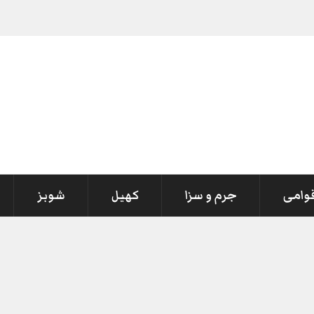
قوامی
جرم و سزا
کھیل
شوبز