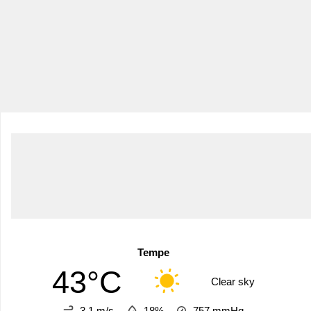
Tempe
43°C
Clear sky
3.1 m/s
18%
757
mmHg