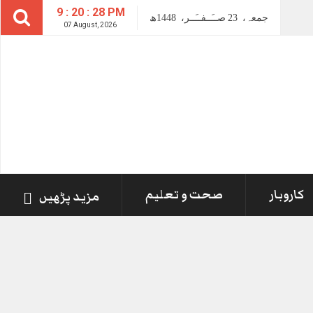
9 : 20 : 29 PM
جمعہ،
23
صــَــفــَــر،
1448ھ
07 August, 2026
کاروبار
صحت و تعلیم
مزید پڑھیں