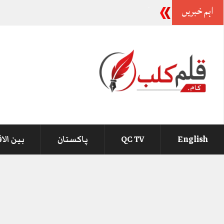
اہم خبریں
وز
-
English
QC TV
پاکستان
بین الا