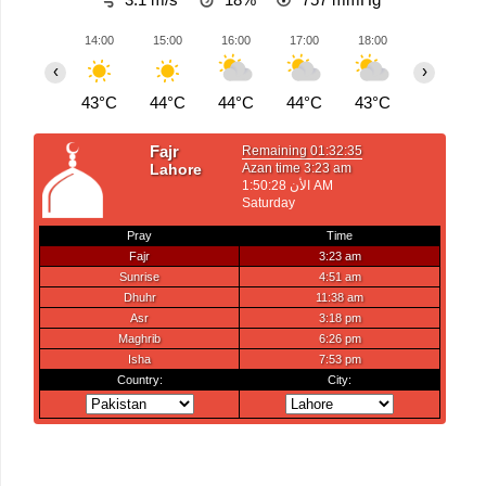
14:00
15:00
16:00
17:00
18:00
19:00
‹
›
43°C
44°C
44°C
44°C
43°C
42°C