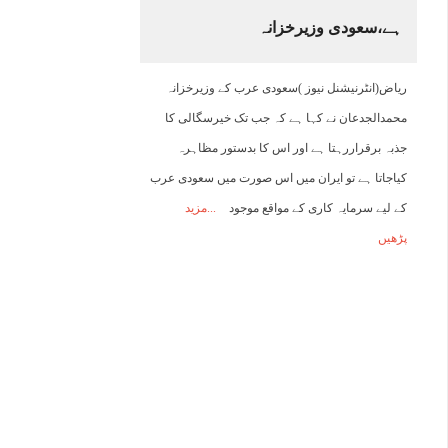
ہے،سعودی وزیرخزانہ
03:00
04:00
05:00
06:00
07:00
08:00
09:00
1
ریاض(انٹرنیشنل نیوز )سعودی عرب کے وزیرخزانہ
36°C
35°C
34°C
33°C
34°C
36°C
38°C
3
محمدالجدعان نے کہا ہے کہ جب تک خیرسگالی کا
جذبہ برقراررہتا ہے اور اس کا بدستور مظاہرہ
کیاجاتا ہے تو ایران میں اس صورت میں سعودی عرب
کے لیے سرمایہ کاری کے مواقع موجود
مزید
پڑھیں