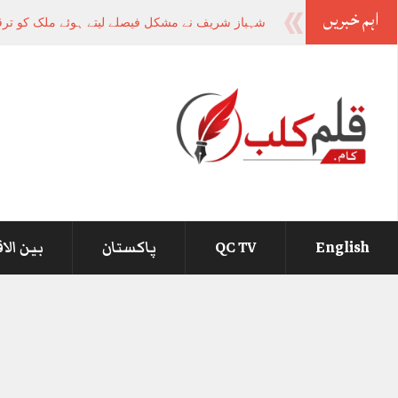
اہم خبریں
شہباز شریف نے مشکل فیصلے لیتے ہوئے ملک کو ترقی 
English
QC TV
پاکستان
بین الا