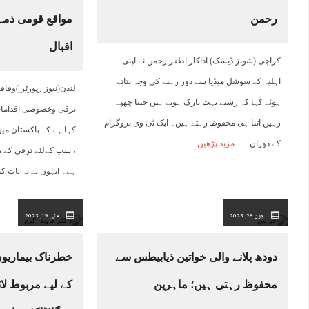
رحمن
مواقع قومی ذمہ
17:00
18:00
19:00
20:00
21:00
22:00
23:00
0
اقبال
کراچی (شوبز ڈیسک) اداکار اظفر رحمن نے اپنی
44°C
44°C
43°C
42°C
42°C
40°C
39°C
3
اہلیہ کے سوشل میڈیا سے دور رہنے کی وجہ بتاتے
لندن(نیوز رپورٹر )وفاق
ہوئے کہا کہ رشتے بہت نازک ہوتے ہیں جتنا چھپے
ترقی وخصوصی اقدامات
رہیں اتنا ہی محفوظ رہتے ہیں۔ ایک ٹی وی پروگرام
کہا ہے کہ پاکستان می
کے دوران
مزید پڑھیں
، سب کےلئے ترقی کے م
ہے۔ انہوں نے یہ بات ک
جون 28, 2023
مئی 19, 2023
دودھ پلانے والی خواتین ذیابیطس سے
خطرناک بیماریو
محفوظ رہتی ہیں؛ ماہرین
کے لیے مربوط لائ