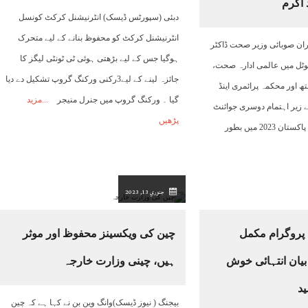
 اکرم
دبئی (سپورٹس ڈیسک) انٹرنیشنل کرکٹ کونسل
انٹرنیشنل کرکٹ کو محفوظ بنانے کے لیے متحرک
گران صوبائی وزیر صحت ڈاکٹر
ہوگیا جس کے لیے بڑھتی ہوئی ٹی ٹونٹی لیگز کا
ہوٹل میں عالمی ادارہ صحت،
جائزہ لینے کے لیے3رکنی ورکنگ گروپ تشکیل دے دیا
 اور محکمہ پرائمری اینڈ
گیا ۔ ورکنگ گروپ میں جنرل منیجر
مزید
ے زیر اہتمام دوسری جوائنٹ
پڑھیں
ایکسٹرنل ایوی لوایشن پاکستان 2023 میں بطور
جنوري 13, 2023
ل پروگرام مکمل
چین کی ویکسینز محفوظ اور موثر
یان انتہائی خوش
ہیں، چینی وزارت خارجہ
ید
بیجنگ ( نیوز ڈیسک)وانگ وین بن نے کہا ہے کہ چین