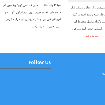
دنیا کا واحد ملک ہے جس کے پاس کووڈ ویکسین کی
وصی)سربراہ عوامی مسلم لیگ
متعدد نئی اقسام موجود ہیں ، جو لوگوں کو بنیادی
اخلہ شیخ رشید احمد نے کہا
امیونائزیشن اور بوسٹر امیونائزیشن فراہم کرتی
ل پروگرام مکمل محفوظ اور
ہیں۔ چین
مزید پڑھیں
ان انتہائی خوش آئند ہے، قوم
وں
مزید پڑھیں
Follow Us
T