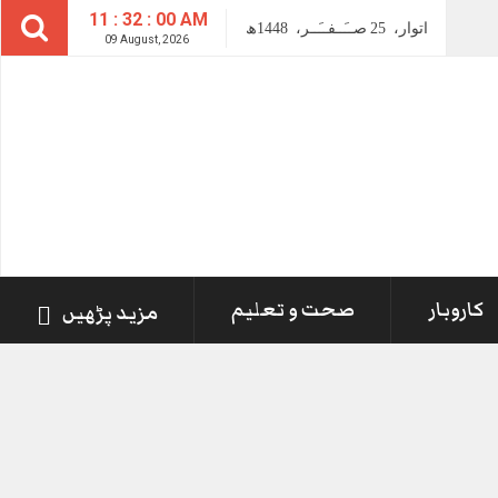
11 : 32 : 00 AM
اتوار،
25
صــَــفــَــر،
1448ھ
09 August, 2026
کاروبار
صحت و تعلیم
مزید پڑھیں