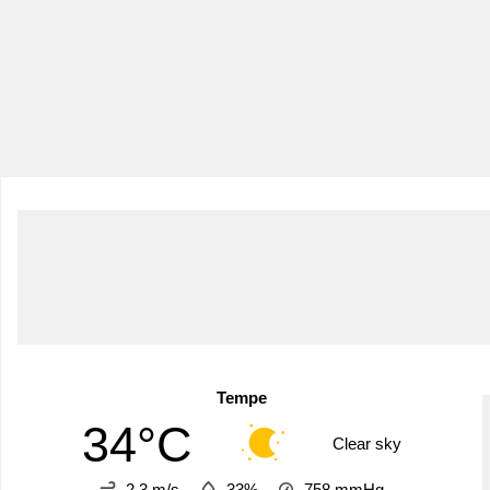
Tempe
34°C
Clear sky
2.3 m/s
33%
758
mmHg