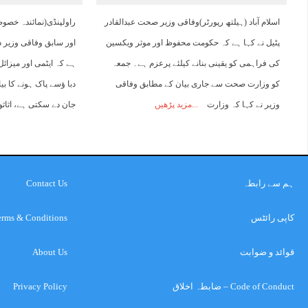
اسلام آباد (ہیلتھ رپورٹر)وفاقی وزیر صحت عبدالقادر
راولپنڈی(نمائندہ خص
پٹیل نے کہا ہے کہ حکومت محفوظ اور موثر ویکسین
اور سابق وفاقی وزیر د
کی فراہمی کو یقینی بنانے کیلئے پرعزم ہے۔ جمعہ
ہے کہ ایٹمی اور میزائ
کو وزارت صحت سے جاری بیان کے مطابق وفاقی
دبا ﺅسے پاک ہونے کا بی
وزیر نے کہا کہ وزارت
مزید پڑھیں
جان دے سکتی ہے، اثاث
ہم سے رابطہ
Contact Us
کاپی رائٹس
erms & Conditions
قوائد و ضوابت
About Us
Code of Conduct – ضابطہ اخلاق
Privacy Policy