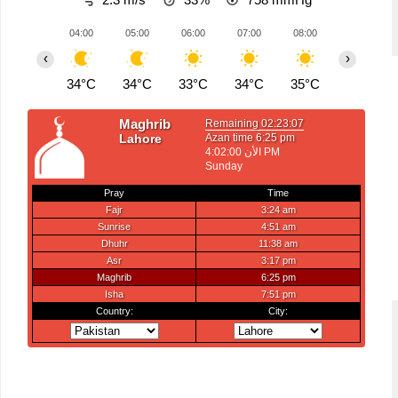
04:00
05:00
06:00
07:00
08:00
09:00
‹
›
34°C
34°C
33°C
34°C
35°C
37°C