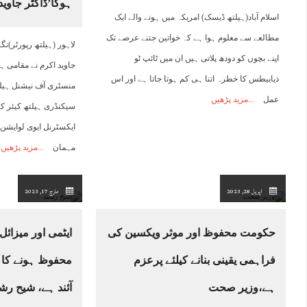
ہوگا’ڈاکٹر جاوید
اسلام آباد(ہیلتھ ڈیسک) امریکہ میں ہونے والے ایک
مطالعے سے معلوم ہوا ہے کہ خواتین جتنے عرصے تک
لاہور (ہیلتھ رپورٹر)ن
اپنے بچوں کو دودھ پلاتی ہیں ان میں ٹائپ ٹو
جاوید اکرم نے مقامی 
ذیابیطس کا خطرہ اتنا ہی کم ہوتا جاتا ہے اور اس
منسٹری آف نیشنل ہیلتھ
عمل
مزید پڑھیں
سیکنڈری ہیلتھ کیئر ک
مہمان
مزید پڑھیں
اپریل 28, 2023
مارچ 17, 2023
حکومت محفوظ اور موثر ویکسین کی
ایٹمی اور میزائ
فراہمی یقینی بنانے کیلئے پرعزم
محفوظ ہونے کا ب
ہے،وزیر صحت
آئند ہے، شیح رش