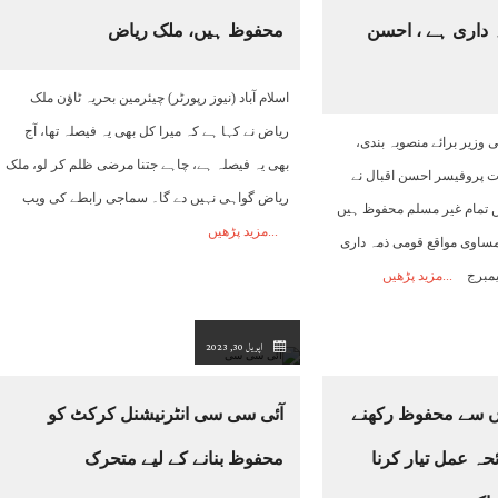
 داری ہے ، احسن
محفوظ ہیں، ملک ریاض
10:00
11:00
12:00
13:00
14:00
15:00
16:00
اسلام آباد (نیوز رپورٹر) چیئرمین بحریہ ٹاﺅن ملک
38°C
39°C
41°C
42°C
43°C
44°C
44°C
ریاض نے کہا ہے کہ میرا کل بھی یہ فیصلہ تھا، آج
ی وزیر برائے منصوبہ بندی،
بھی یہ فیصلہ ہے، چاہے جتنا مرضی ظلم کر لو، ملک
 پروفیسر احسن اقبال نے
ریاض گواہی نہیں دے گا۔ سماجی رابطے کی ویب
ں تمام غیر مسلم محفوظ ہیں
مزید پڑھیں
ساوی مواقع قومی ذمہ داری
یمبرج
مزید پڑھیں
اپریل 30, 2023
ں سے محفوظ رکھنے
آئی سی سی انٹرنیشنل کرکٹ کو
حہ عمل تیار کرنا
محفوظ بنانے کے لیے متحرک