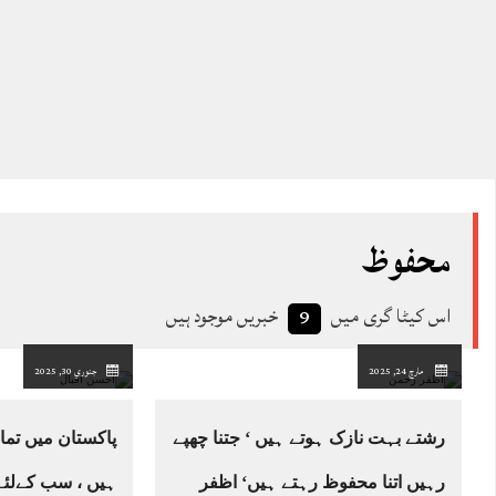
محفوظ
اس کیٹا گری میں
خبریں موجود ہیں
9
مارچ 24, 2025
جنوري 30, 2025
رشتے بہت نازک ہوتے ہیں ‘ جتنا چھپے
پاکستان میں تم
رہیں اتنا محفوظ رہتے ہیں‘ اظفر
ہیں ، سب کےلئے