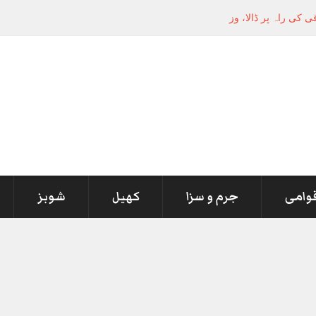
کی راہ پر ڈالا، وزیر پٹرولیم
قوامی
جرم و سزا
کھیل
شوبز