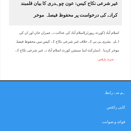
غیر شرعی نکاح کیس: عون چوہدری کا بیان قلمبند
کرانے کی درخواست پر محفوظ فیصلہ موخر
اسلام آباد (کورٹ رپورٹر)اسلام آباد کی عدالت نے عمران خان اور ان کی
اہلیہ بشری بی بی کے خلاف غیر شرعی نکاح کے کیس میں محفوظ فیصلہ
موخر کردیا۔ ڈسٹرکٹ اینڈ سیشن کورٹ اسلام آباد نے غیر شرعی نکاح کے
مزید پڑھیں
ہم سے رابطہ
کاپی رائٹس
قوائد و ضوابت