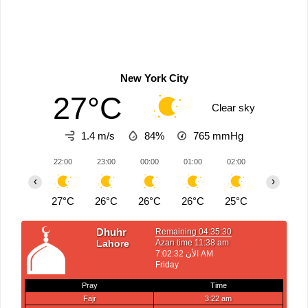
New York City
27°C
Clear sky
1.4 m/s
84%
765
mmHg
22:00
23:00
00:00
01:00
02:00
03:00
‹
›
27°C
26°C
26°C
26°C
25°C
25°C