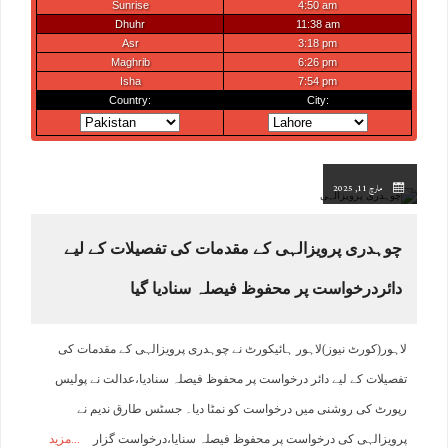
مارچ 11, 2025
چوہدری پرویزالہی کے مقدمات کی تفصیلات کے لیے
دائردرخواست پر محفوظ فیصلہ سنادیا گیا
لاہور(کورٹ نیوز)لاہور ہائیکورٹ نے چوہدری پرویزالہی کے مقدمات کی
تفصیلات کے لیے دائر درخواست پر محفوظ فیصلہ سنادیا،عدالت نے پولیس
رپورٹ کی روشنی میں درخواست کو نمٹا دیا۔ جسٹس طارق ندیم نے
پرویزالہی کی درخواست پر محفوظ فیصلہ سنایا،درخواست گزار
مزید