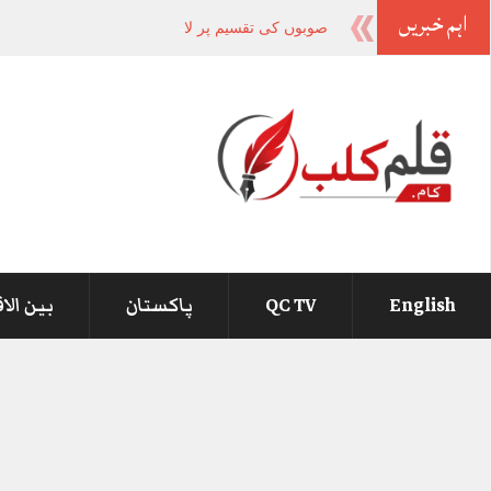
اہم خبریں
صوبوں کی تقسیم پر لاشیں نہیں گرنے دیں
_
English
QC TV
پاکستان
بین الا