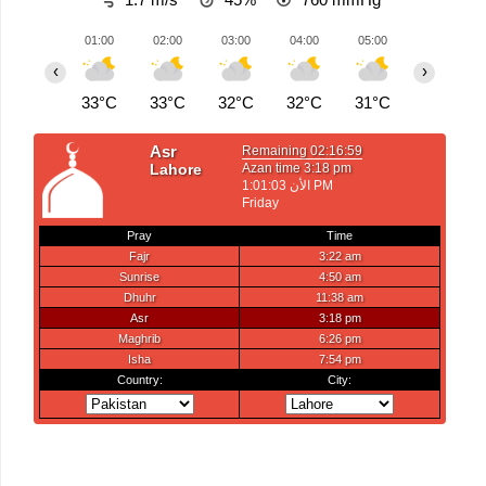
01:00
02:00
03:00
04:00
05:00
06:00
‹
›
33°C
33°C
32°C
32°C
31°C
31°C