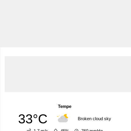
Tempe
33°C
Broken cloud sky
1.7 m/s
45%
760
mmHg