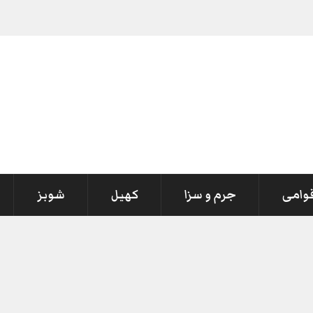
قوامی
جرم و سزا
کھیل
شوبز