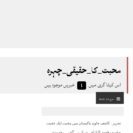
محبت_کا_حقیقی_چہرہ
اس کیٹا گری میں
خبریں موجود ہیں
1
مارچ 15, 2025
تحریر : کاشف جاوید پاکستان میں محبت ایک عجیب
و غریب قسم کا ڈرامہ بن کے رہ گئی ہے جب دو