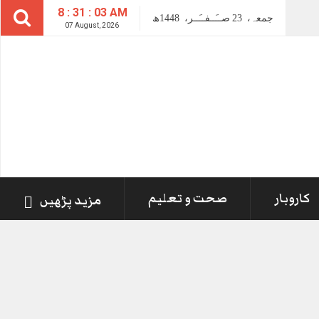
8 : 31 : 04 AM
جمعہ،
23
صــَــفــَــر،
1448ھ
07 August, 2026
کاروبار
صحت و تعلیم
مزید پڑھیں