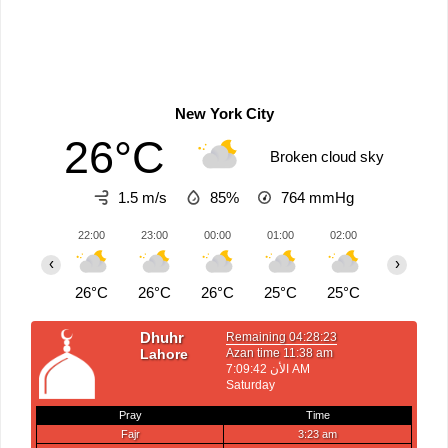
New York City
26°C
Broken cloud sky
1.5 m/s
85%
764
mmHg
22:00
23:00
00:00
01:00
02:00
03:00
‹
›
26°C
26°C
26°C
25°C
25°C
25°C