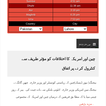
جون 19, 2023
چین اور امر یکہ کا اختلافات کو مؤثر طریقے سے
کنٹرول کر نے پر اتفاق
بیجنگ( نیوز ڈیسک)چین کے ریاستی کونسلر اور وزیر خارجہ چھن گانگ نے
بیجنگ میں امریکی وزیر خارجہ انٹونی بلنکن سے بات چیت کی۔ پیر کے روز
چینی میڈ یا کے مطا بق فریقین کے درمیان چین اور امریکہ کے مجموعی
مزید پڑھیں