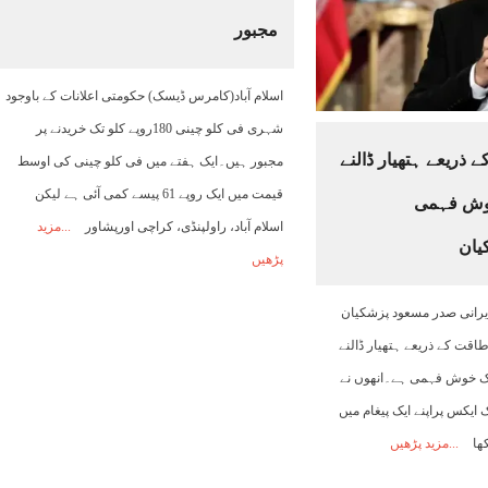
مجبور
10:00
11:00
12:00
13:00
14:00
15:00
16:00
اسلام آباد(کامرس ڈیسک) حکومتی اعلانات کے باوجود
29°C
30°C
31°C
29°C
28°C
30°C
29°C
شہری فی کلو چینی 180روپے کلو تک خریدنے پر
 ذریعے ہتھیار ڈالنے
مجبور ہیں۔ایک ہفتے میں فی کلو چینی کی اوسط
قیمت میں ایک روپے 61 پیسے کمی آئی ہے لیکن
خوش فہمی
اسلام آباد، راولپنڈی، کراچی اورپشاور
مزید
یان
پڑھیں
ایرانی صدر مسعود پزشکیان
طاقت کے ذریعے ہتھیار ڈالنے
یک خوش فہمی ہے۔انھوں نے
ایکس پراپنے ایک پیغام میں
کھا
مزید پڑھیں