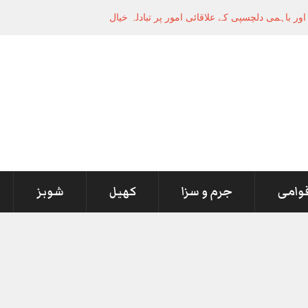
ر باہمی دلچسپی کے علاقائی امور پر تبادلہ خیال
قوامی
جرم و سزا
کھیل
شوبز