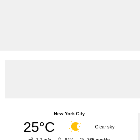
New York City
25°C
Clear sky
1.7 m/s
94%
765
mmHg