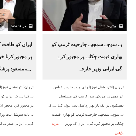
17:00
18:00
19:00
20:00
21:00
22:00
23:00
0
جولائ 24, 2026
مئی 21, 2026
29°C
29°C
29°C
28°C
27°C
27°C
26°C
2
بے سوچے سمجھے جارحیت ٹرمپ کو
ایران کو طاقت کے
بھاری قیمت چکانے پر مجبور کرے
پر مجبور کرنا 
گی،ایرانی وزیر خارجہ
ہے،مسعود پزشک
تہران (انٹرنیشنل نیوز)ایرانی وزیر خارجہ عباس
تہران(انٹرنیشنل نیوز)
عراقچی نے امریکی صدر ٹرمپ کی مسلسل
نے کہا ہے کہ ایران کو 
دھمکیوں پر ایک بار پھر ردعمل دیتے ہوئے کہا ہے کہ
پر مجبور کرنا محض ا
بے سوچے سمجھے جارحیت ٹرمپ کو بھاری قیمت
یہ بات سوشل نیٹ ورک 
چکانے پر مجبور کرے گی۔ ایران کے وزیر
مزید
کہی۔ ایرانی صدر نے ل
پڑھیں