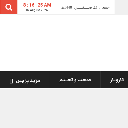
8 : 16 : 26 AM
جمعہ،
23
صــَــفــَــر،
1448ھ
07 August, 2026
کاروبار
صحت و تعلیم
مزید پڑھیں