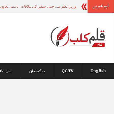
اہم خبریں
وزیراعظم سے چینی سفیر کی ملاقات ،باہمی تعاون او
English
QC TV
پاکستان
بین الا