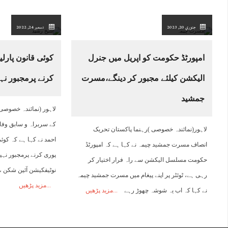
جنوري 20, 2023
دسمبر 24, 2022
امپورٹڈ حکومت کو اپریل میں جنرل
کوئی قانون پارل
الیکشن کیلئے مجبور کر دینگے،مسرت
کرنے پرمجبور ن
جمشید
لاہور (نمائندہ خصوصی
کے سربراہ و سابق وفا
لاہور(نمائندہ خصوصی )رہنما پاکستان تحریک
احمد نے کہا ہے کہ کوئ
انصاف مسرت جمشید چیمہ نے کہا ہے کہ امپورٹڈ
پوری کرنے پرمجبور نہی
حکومت مسلسل الیکشن سے راہ فرار اختیار کر
نوٹیفکیشن آئین شکن ،و
رہی ہے، ٹوئٹر پر اپنے پیغام میں مسرت جمشید چیمہ
مزید پڑھیں
نے کہا کہ اب یہ شوشہ چھوڑ رہے
مزید پڑھیں