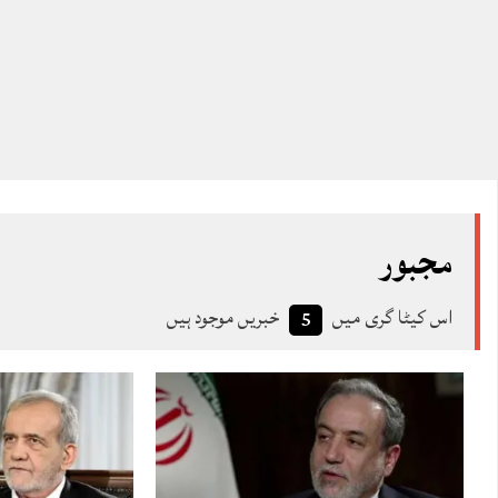
مجبور
اس کیٹا گری میں
خبریں موجود ہیں
5