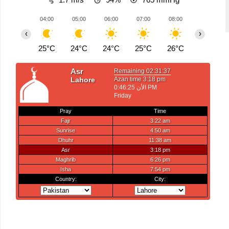
04:00
05:00
06:00
07:00
08:00
09:00
‹
›
25°C
24°C
24°C
25°C
26°C
28°C