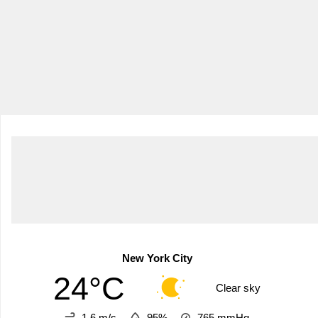
New York City
24°C
Clear sky
1.6 m/s
95%
765
mmHg