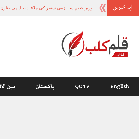
اہم خبریں
وزیراعظم سے چینی سفیر کی ملاقات ،باہمی تعاون او
English
QC TV
پاکستان
بین الا