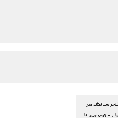
نجز سے نمٹنے میں
یا ہے، چینی وزیر خا