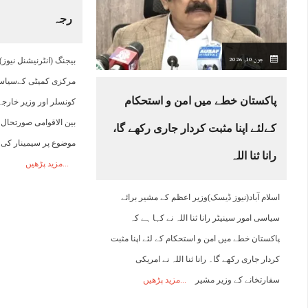
رجہ
18:00
19:00
20:00
21:00
22:00
23:00
00:00
0
جون 10, 2026
بیجنگ (انٹرنیشنل نیوز
29°C
29°C
28°C
27°C
27°C
26°C
26°C
2
مرکزی کمیٹی کےسیاسی
پاکستان خطے میں امن و استحکام
بین الاقوامی صورتحال
کےلئے اپنا مثبت کردار جاری رکھے گا،
موضوع پر سیمینار کی
رانا ثنا اللہ
مزید پڑھیں
اسلام آباد(نیوز ڈیسک)وزیر اعظم کے مشیر برائے
سیاسی امور سینیٹر رانا ثنا اللہ نے کہا ہے کہ
پاکستان خطے میں امن و استحکام کے لئے اپنا مثبت
کردار جاری رکھے گا۔ رانا ثنا اللہ نے امریکی
سفارتخانے کے وزیر مشیر
مزید پڑھیں