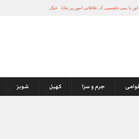
ر باہمی دلچسپی کے علاقائی امور پر تبادلہ خیال
قوامی
جرم و سزا
کھیل
شوبز