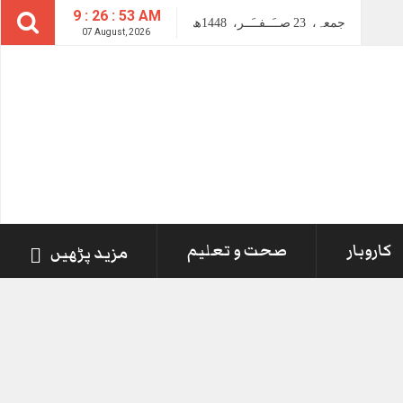
9 : 26 : 53 AM
جمعہ،
23
صــَــفــَــر،
1448ھ
07 August, 2026
کاروبار
صحت و تعلیم
مزید پڑھیں