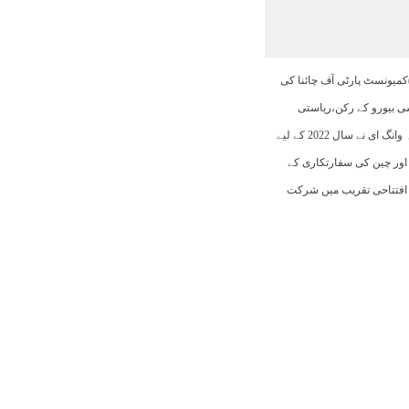
11:00
12:00
13:00
14:00
15:00
16:00
17:00
)کمیونسٹ پارٹی آف چائنا کی
30°C
31°C
29°C
28°C
30°C
29°C
29°C
 بیورو کے رکن،ریاستی
کونسلر اور وزیر خارجہ وانگ ای نے سال 2022 کے لیے
 اور چین کی سفارتکاری کے
 افتتاحی تقریب میں شرکت