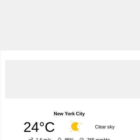
New York City
24°C
Clear sky
1.6 m/s
95%
765
mmHg