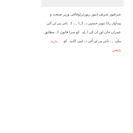
18:00
19:00
20:00
21:00
22:00
23:00
00:00
0
شرقپور شریف (نیوز رپورٹر)وفاقی وزیر صنعت و
پیداوار رانا تنویر حسین نے کہا ہے کہ بانی پی ٹی آئی
29°C
29°C
28°C
27°C
27°C
26°C
26°C
2
عمران خان اور ان کی اہلیہ کو سزا قانون کے مطابق
ملی ہے بانی پی ٹی آئی نے اپنی کابینہ کو
مزید
پڑھیں