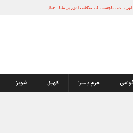
ر باہمی دلچسپی کے علاقائی امور پر تبادلہ خیال
قوامی
جرم و سزا
کھیل
شوبز