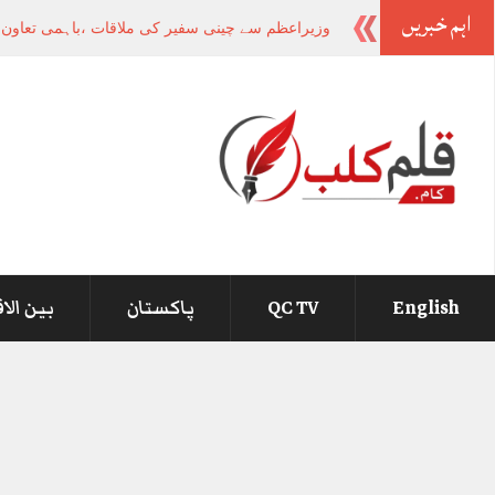
اہم خبریں
وزیراعظم سے چینی سفیر کی ملاقات ،باہمی تعاون او
English
QC TV
پاکستان
بین الا