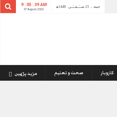
9 : 05 : 39 AM
جمعہ،
23
صــَــفــَــر،
1448ھ
07 August, 2026
کاروبار
صحت و تعلیم
مزید پڑھیں