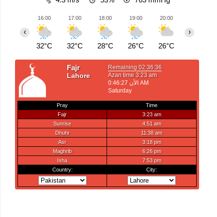
16:00
17:00
18:00
19:00
20:00
21:00
‹
›
32°C
32°C
28°C
26°C
26°C
26°C