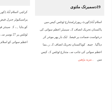
19دسمبرتک ملتوی
05:00
06:00
07:00
08:00
09:00
10:00
11:00
1
کراچی /اسلام آباد (کو
پراسیکیوٹر جنرل فیض 
اسلام آباد(کورٹ رپورٹر)متنازع ٹوئٹس کیس میں
24°C
24°C
24°C
25°C
27°C
28°C
29°C
3
کو بتایا ہے کہ سینئر 
پاکستان تحریک انصاف کے سینیٹر اعظم سواتی کی
ٹوئٹس پر 27 ن
درخواست ضمانت پر فیصلہ ایک بار پھر موخر کر
اعظم سواتی کو اسلام
دیاگیا۔ جمعہ کوپاکستان تحریک انصاف کے رہنما
اعظم سواتی کی جانب سے متنازع ٹوئٹس کے کیس
میں
مزید پڑھیں