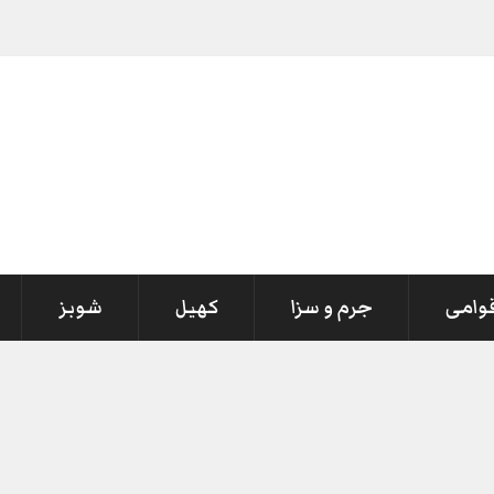
قوامی
جرم و سزا
کھیل
شوبز