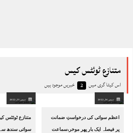
متنازع ٹوئٹس کیس
اس کیٹا گری میں
خبریں موجود ہیں
2
دسمبر 16, 2022
دسمبر 15, 2022
اعظم سواتی کی درخواستِ ضمانت
متنازع ٹوئٹس ک
پر فیصلہ ایک بار پھر موخر،سماعت
سواتی سندھ سے ا