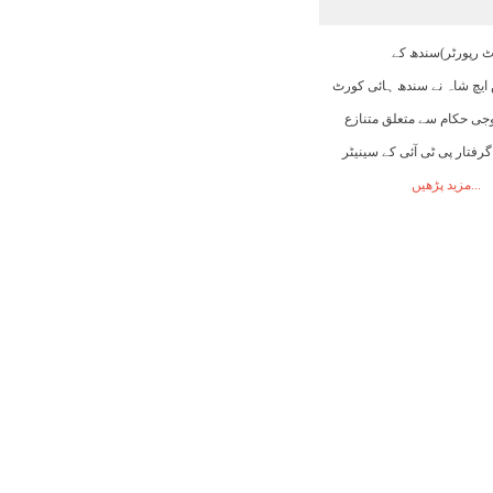
22:00
23:00
00:00
01:00
02:00
03:00
04:00
رٹ رپورٹر)سندھ کے
ایچ شاہ نے سندھ ہائی کورٹ
26°C
26°C
25°C
25°C
25°C
25°C
24°C
فوجی حکام سے متعلق متنازع
ومبر سے گرفتار پی ٹی آئی کے سینیٹر
مزید پڑھیں