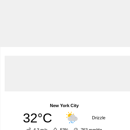
New York City
32°C
Drizzle
4.3 m/s
53%
763
mmHg