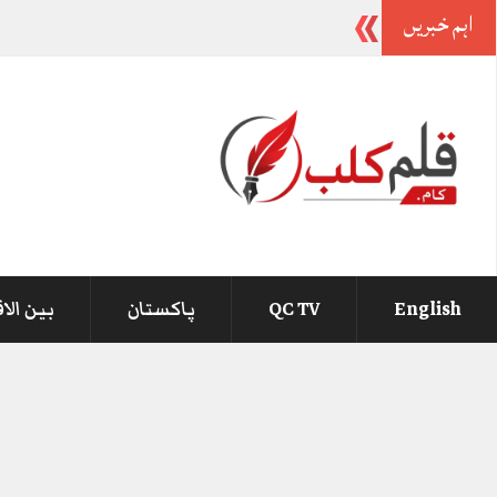
اہم خبریں
-
English
QC TV
پاکستان
بین الا