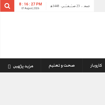
8 : 16 : 27 PM
جمعہ،
23
صــَــفــَــر،
1448ھ
07 August, 2026
کاروبار
صحت و تعلیم
مزید پڑھیں