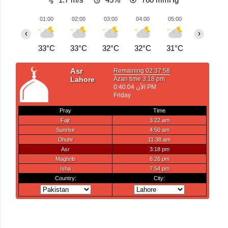
01:00
02:00
03:00
04:00
05:00
06:00
‹
›
33°C
33°C
32°C
32°C
31°C
31°C