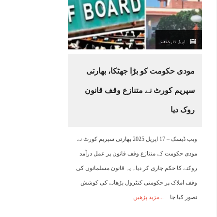
14:00
15:00
16:00
17:00
18:00
19:00
20:00
2
اپریل 17, 2025
43°C
44°C
43°C
43°C
42°C
42°C
41°C
4
مودی حکومت کو بڑا جھٹکا، بھارتی
سپریم کورٹ نے متنازع وقف قانون
روک دیا
ویب ڈیسک – 17 اپریل 2025 بھارتی سپریم کورٹ نے
مودی حکومت کے متنازع وقف قانون پر عمل درآمد
روکنے کا حکم جاری کر دیا۔ یہ قانون مسلمانوں کی
وقف املاک پر حکومتی کنٹرول بڑھانے کی کوشش
تصور کیا جا
مزید پڑھیں