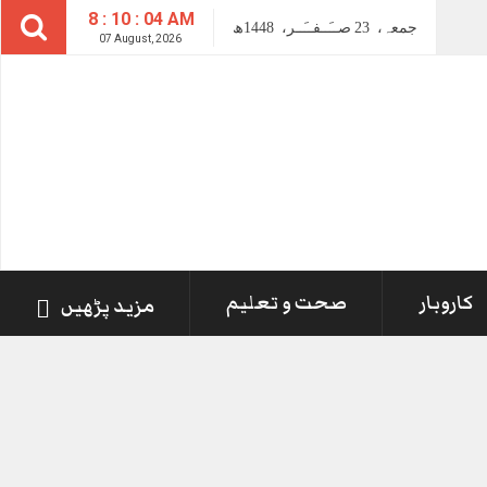
8 : 10 : 05 AM
جمعہ،
23
صــَــفــَــر،
1448ھ
07 August, 2026
کاروبار
صحت و تعلیم
مزید پڑھیں