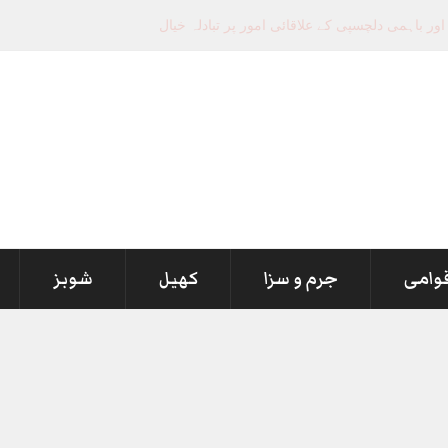
قوامی
جرم و سزا
کھیل
شوبز