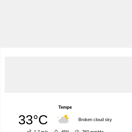
Tempe
33°C
Broken cloud sky
1.7 m/s
45%
760
mmHg