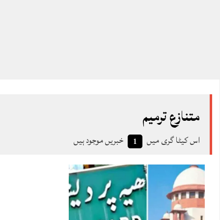
متنازع ترمیم
اس کیٹا گری میں
خبریں موجود ہیں
1