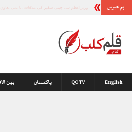
اہم خبریں
-
English
QC TV
پاکستان
بین الا