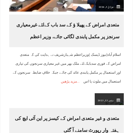
جولائ 3, 2026
متعدی امراض کے پھیلا ﺅ کے سد باب کےلئے غیرمعیاری
سرنجز پر مکمل پابندی لگائی جائے، وزیر اعظم
اسلام آباد(نیوز ڈیسک )وزیراعظم شہبازشریف نے ہدایت کی کہ متعدی
امراض کے فوری سدبابکےلئے ملک بھر میں غیر معیاری سرنجوں کی تیاری
اور استعمال پر مکمل پابندی عائد کی جائے، جبکہ خلافِ ضابطہ سرنجوں کے
استعمال میں ملوث یا اس
مزید پڑھیں
ستمبر 13, 2023
متعدی و غیر متعدی امراض کے کیسز پر این آئی ایچ کی
ہفتہ وار رپورٹ سامنے آ گئی