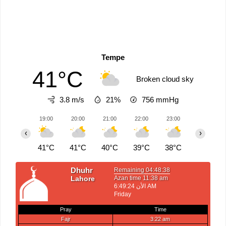
Tempe
41°C
Broken cloud sky
3.8 m/s
21%
756
mmHg
19:00
20:00
21:00
22:00
23:00
00:00
‹
›
41°C
41°C
40°C
39°C
38°C
38°C