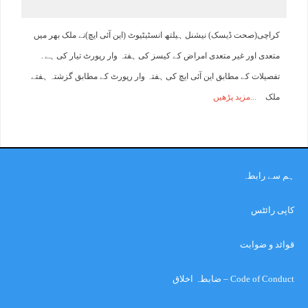
کراچی(صحت ڈیسک) نیشنل ہیلتھ انسٹیٹیوٹ (این آئی ایچ)نے ملک بھر میں
متعدی اور غیر متعدی امراض کے کیسز کی ہفتہ وار رپورٹ تیار کی ہے۔
تفصیلات کے مطابق این آئی ایچ کی ہفتہ وار رپورٹ کے مطابق گزشتہ ہفتے
ملک
مزید پڑھیں
ہم سے رابطہ
کاپی رائٹس
قوائد و ضوابت
Code of Conduct – ضابطہ اخلاق