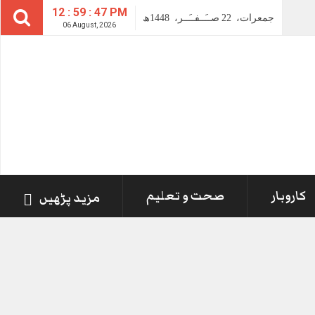
12 : 59 : 48 PM
جمعرات،
22
صــَــفــَــر،
1448ھ
06 August, 2026
کاروبار
صحت و تعلیم
مزید پڑھیں