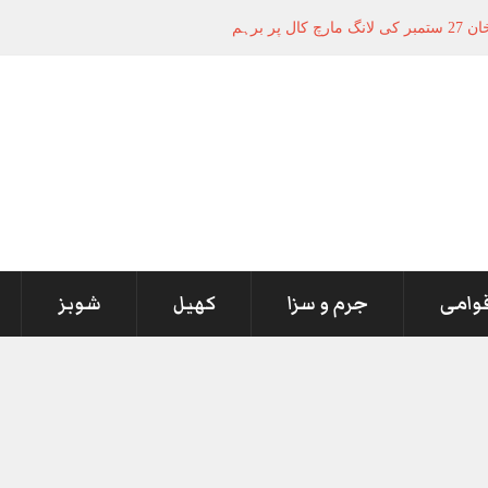
قوامی
جرم و سزا
کھیل
شوبز