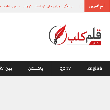
اہم خبریں
-
English
QC TV
پاکستان
بین الا