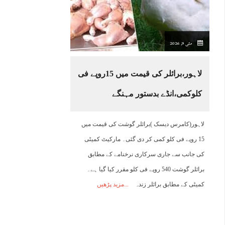
21:00
22:00
23:00
00:00
01:00
02:00
03:00
0
مئی 9, 2026
29°C
27°C
26°C
26°C
26°C
25°C
25°C
2
لاہور،برائلر کی قیمت میں 15روپے فی
کلوکمی،انڈے بدستور مہنگے
لاہور(کامرس دیسک )برائلر گوشت کی قیمت میں
15 روپے فی کلو کمی کر دی گئی۔ مارکیٹ کمیٹی
کی جانب سے جاری سرکاری نرخنامے کے مطابق
برائلر گوشت 540 روپے فی کلو مقرر کیا گیا ہے۔
کمیٹی کے مطابق برائلر زندہ
مزید پڑھیں