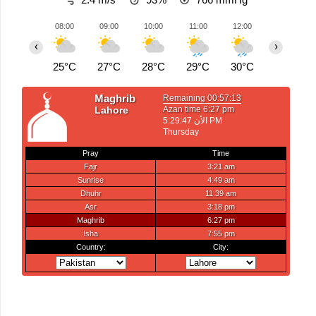
08:00
09:00
10:00
11:00
12:00
13:00
‹
›
25°C
27°C
28°C
29°C
30°C
31°C