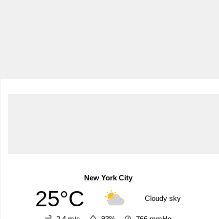
New York City
25°C
Cloudy sky
2.4 m/s
93%
766
mmHg