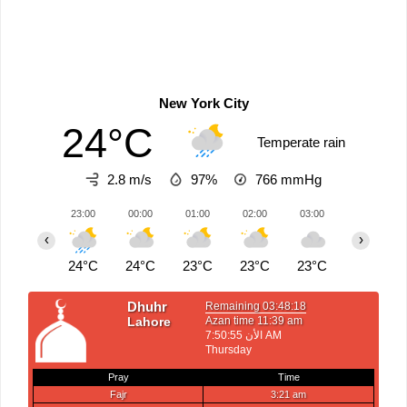
New York City
24°C
Temperate rain
2.8 m/s
97%
766
mmHg
23:00
00:00
01:00
02:00
03:00
04:00
‹
›
24°C
24°C
23°C
23°C
23°C
23°C