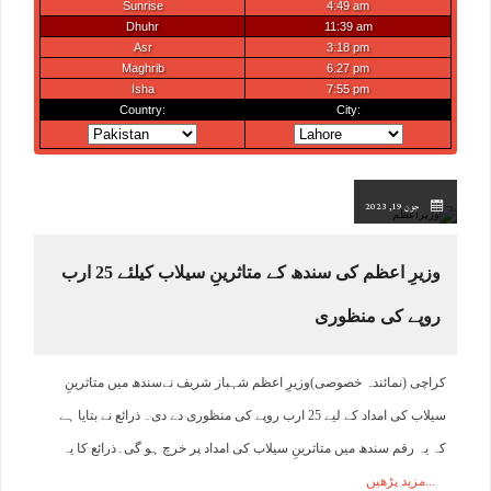
جون 19, 2023
وزیرِ اعظم کی سندھ کے متاثرینِ سیلاب کیلئے 25 ارب
روپے کی منظوری
کراچی (نمائندہ خصوصی)وزیرِ اعظم شہباز شریف نےسندھ میں متاثرینِ
سیلاب کی امداد کے لیے 25 ارب روپے کی منظوری دے دی۔ ذرائع نے بتایا ہے
کہ یہ رقم سندھ میں متاثرینِ سیلاب کی امداد پر خرچ ہو گی۔ذرائع کا یہ
مزید پڑھیں