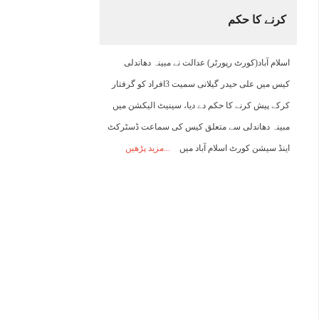
کرنے کا حکم
21:00
22:00
23:00
00:00
01:00
02:00
03:00
0
اسلام آباد(کورٹ رپورٹر) عدالت نے مبینہ دھاندلی
42°C
41°C
40°C
39°C
37°C
36°C
35°C
3
کیس میں علی حیدر گیلانی سمیت 3افراد کو گرفتار
کرکے پیش کرنے کا حکم دے دیا، سینیٹ الیکشن میں
مبینہ دھاندلی سے متعلق کیس کی سماعت ڈسٹرکٹ
اینڈ سیشن کورٹ اسلام آباد میں
مزید پڑھیں