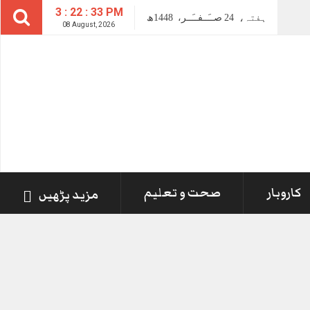
3 : 22 : 33 PM
ہفتہ،
24
صــَــفــَــر،
1448ھ
08 August, 2026
کاروبار
صحت و تعلیم
مزید پڑھیں