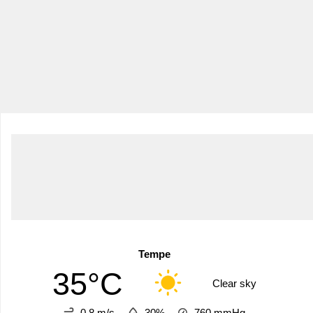
Tempe
35°C
Clear sky
0.8 m/s
30%
760
mmHg