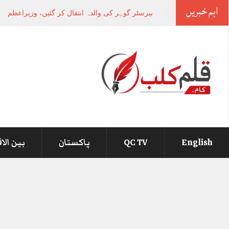
اہم خبریں
بیرسٹر گوہر کی والدہ انتقال کر گئیں، وزیراعظم کا
English
QC TV
پاکستان
بین الا