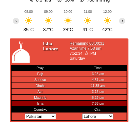
08:00
09:00
10:00
11:00
12:00
13:00
‹
›
35°C
37°C
39°C
41°C
42°C
44°C