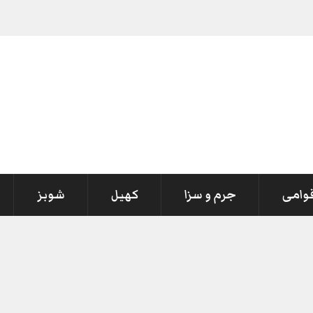
 اظہار تعزی
_
قوامی
جرم و سزا
کھیل
شوبز