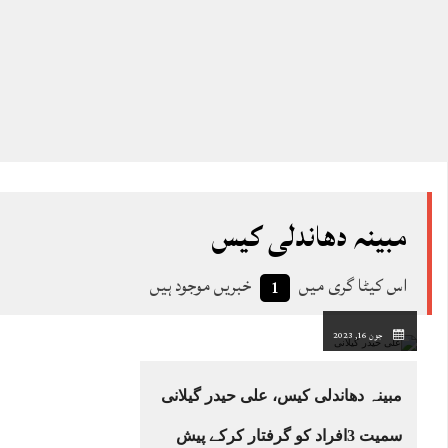
مبینہ دھاندلی کیس
اس کیٹا گری میں
خبریں موجود ہیں
1
جون 16, 2023
مبینہ دھاندلی کیس، علی حیدر گیلانی
سمیت 3افراد کو گرفتار کرکے پیش