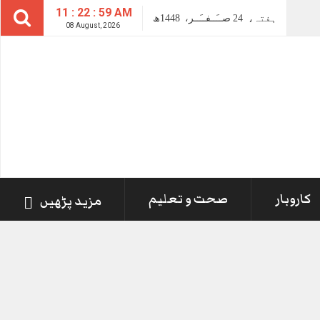
11 : 22 : 59 AM
ہفتہ،
24
صــَــفــَــر،
1448ھ
08 August, 2026
کاروبار
صحت و تعلیم
مزید پڑھیں