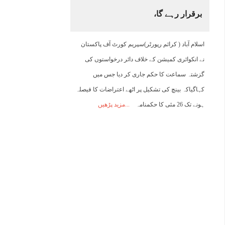
برقرار رہے گا،
20:00
21:00
22:00
23:00
00:00
01:00
02:00
0
اسلام آباد ( کرائم رپورٹر)سپریم کورٹ آف پاکستان
25°C
25°C
25°C
24°C
24°C
24°C
24°C
2
نے انکوائری کمیشن کے خلاف دائر درخواستوں کی
گزشتہ سماعت کا حکم جاری کر دیا جس میں
کہاگیاکہ بینچ کی تشکیل پر اٹھے اعتراضات کا فیصلہ
ہونے تک 26 مئی کا حکمنامہ
مزید پڑھیں