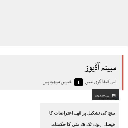
مبینہ آڈیوز
اس کیٹا گری میں
خبریں موجود ہیں
1
جون 19, 2023
بینچ کی تشکیل پر اٹھے اعتراضات کا
فیصلہ ہونے تک 26 مئی کا حکمنامہ