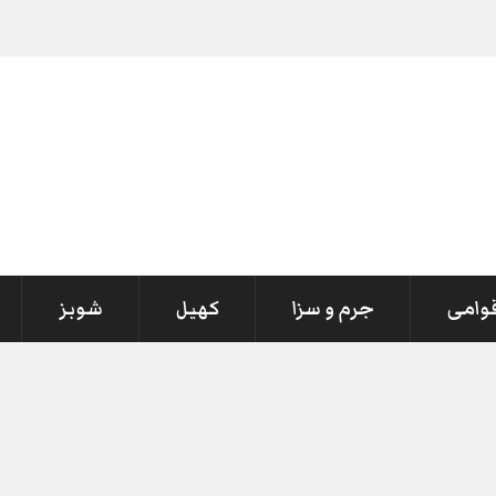
قوامی
جرم و سزا
کھیل
شوبز