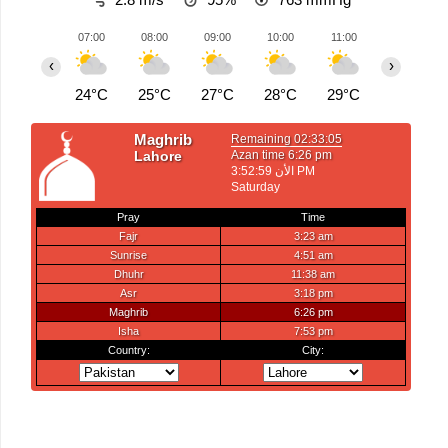
07:00
08:00
09:00
10:00
11:00
12:00
‹
›
24°C
25°C
27°C
28°C
29°C
30°C