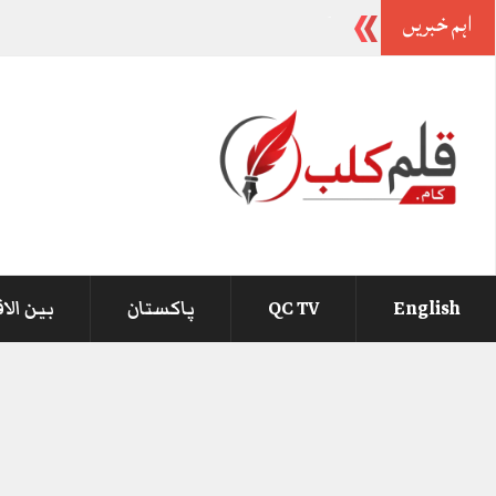
اہم خبریں
بی
-
English
QC TV
پاکستان
بین الا