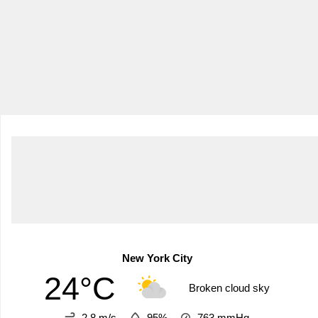
New York City
24°C
Broken cloud sky
2.8 m/s
95%
763
mmHg