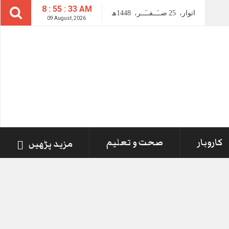
8 : 55 : 34 AM
اتوار،
25
صــَــفــَــر،
1448ھ
09 August, 2026
کاروبار
صحت و تعلیم
مزید پڑھیں