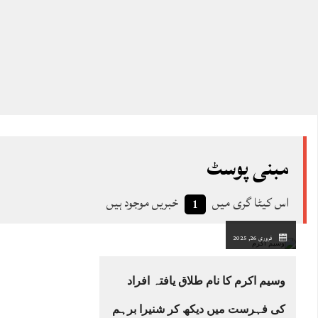
مبنی پوسٹ
اس کیٹا گری میں
خبریں موجود ہیں
1
فروری 26, 2025
وسیم اکرم کا نام طلاق یافتہ افراد
کی فہرست میں دیکھ کر شنیرا برہم