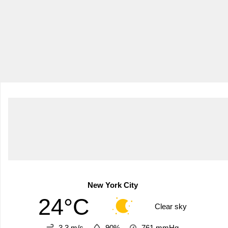
New York City
24°C
Clear sky
3.3 m/s
90%
761
mmHg