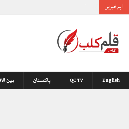
اہم خبریں
-
English
QC TV
پاکستان
بین الا