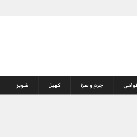
قوامی
جرم و سزا
کھیل
شوبز