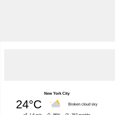
New York City
24°C
Broken cloud sky
1.6 m/s
95%
762
mmHg