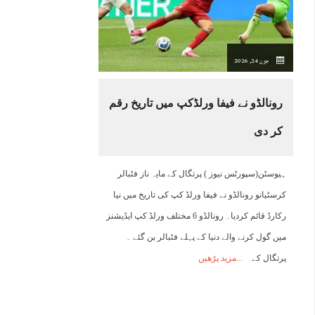
18:00
19:00
20:00
21:00
22:00
23:00
00:00
0
جون 24, 2026
28°C
26°C
25°C
25°C
25°C
24°C
24°C
2
رونالڈو نے فیفا ورلڈکپ میں تاریخ رقم
کر دی
ہیوسٹن(سپورٹس نیوز ) پرتگال کے مایہ ناز فٹبالر
کرسٹیانو رونالڈو نے فیفا ورلڈ کپ کی تاریخ میں نیا
رکارڈ قائم کردیا۔ رونالڈو 6 مختلف ورلڈ کپ ایڈیشنز
میں گول کرنے والے دنیا کے پہلے فٹبالر بن گئے ۔
پرتگال کے
مزید پڑھیں