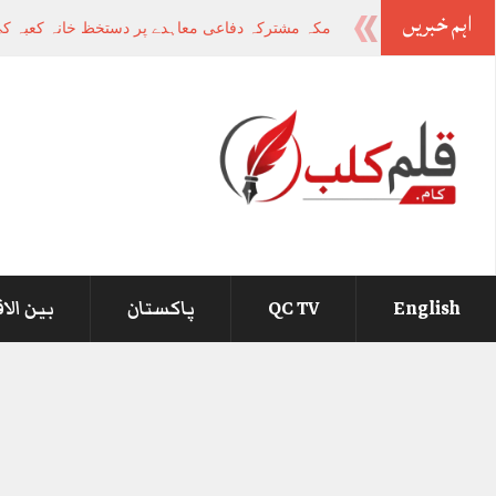
اہم خبریں
-
English
QC TV
پاکستان
بین الا