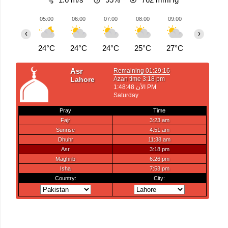
05:00
06:00
07:00
08:00
09:00
10:00
‹
›
24°C
24°C
24°C
25°C
27°C
28°C