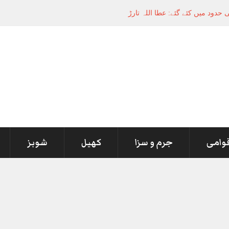
قوامی
جرم و سزا
کھیل
شوبز