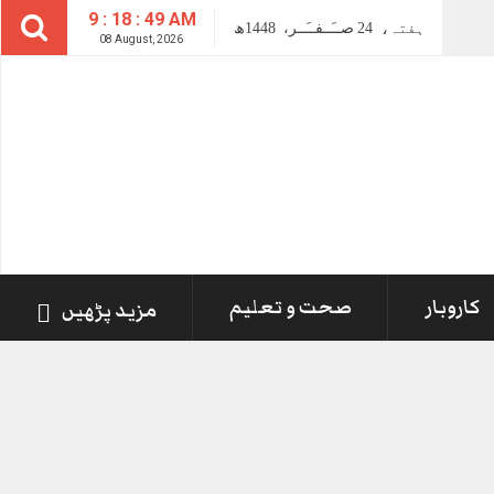
9 : 18 : 49 AM
ہفتہ،
24
صــَــفــَــر،
1448ھ
08 August, 2026
کاروبار
صحت و تعلیم
مزید پڑھیں