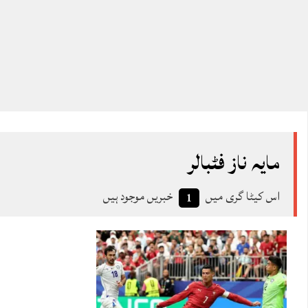
مایہ ناز فٹبالر
اس کیٹا گری میں
خبریں موجود ہیں
1