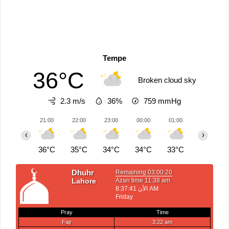
Tempe
36°C
Broken cloud sky
2.3 m/s
36%
759
mmHg
21:00
22:00
23:00
00:00
01:00
02:00
‹
›
36°C
35°C
34°C
34°C
33°C
33°C