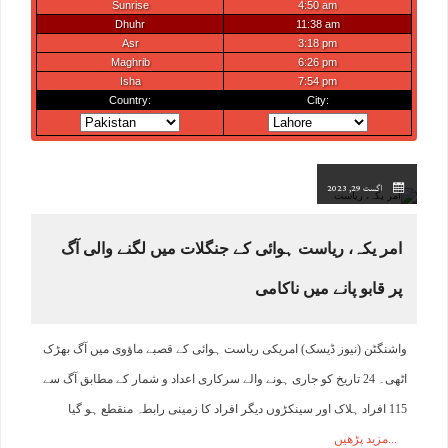
اگست 29, 2023
امر یکہ، ریاست ہوائی کے جنگلات میں لگنے والی آگ
پر قابو پانے میں ناکامی
واشنگٹن (نیوز ڈیسک) امریکی ریاست ہوائی کے قصبے ماؤوی میں آگ بھڑک
اٹھی۔ 24 تاریخ کو جاری ہونے والے سرکاری اعداد و شمار کے مطابق آگ سے
115 افراد ہلاک اور سینکڑوں دیگر افراد کا زمینی رابطہ منقطع ہو گیا
مزید پڑھیں