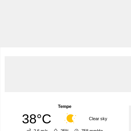
Tempe
38°C
Clear sky
2.6 m/s
25%
758
mmHg