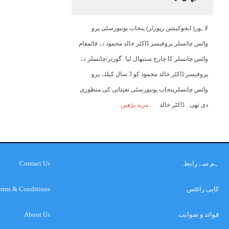
لاہور( ایجوکیشن رپورٹر) پنجاب یونیورسٹی پرو
وائس چانسلر پروفیسر ڈاکٹر خالد محمود نے قائمقام
وائس چانسلر کا چارج سنبھال لیا۔گورنر/چانسلر نے
پروفیسر ڈاکٹر خالد محمود کو 3 سال کیلئے پرو
وائس چانسلرپنجاب یونیورسٹی تعیناتی کی منظوری
دی تھی۔ ڈاکٹر خالد
مزید پڑھیں
ہم سے رابطہ
Contact Us
کاپی رائٹس
erms & Conditions
قوائد و ضوابت
About Us