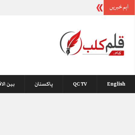
اہم خبریں
وزیراع
-
English
QC TV
پاکستان
بین الا