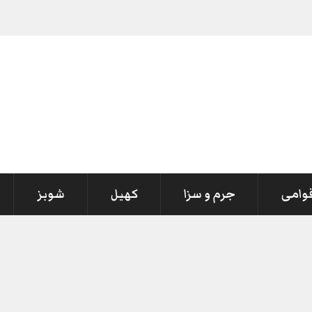
قوامی
جرم و سزا
کھیل
شوبز