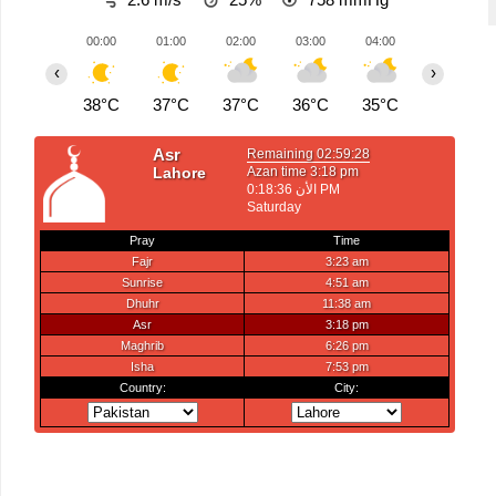
00:00
01:00
02:00
03:00
04:00
05:00
‹
›
38°C
37°C
37°C
36°C
35°C
34°C