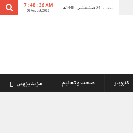
7 : 48 : 37 AM
ہفتہ،
24
صــَــفــَــر،
1448ھ
08 August, 2026
کاروبار
صحت و تعلیم
مزید پڑھیں