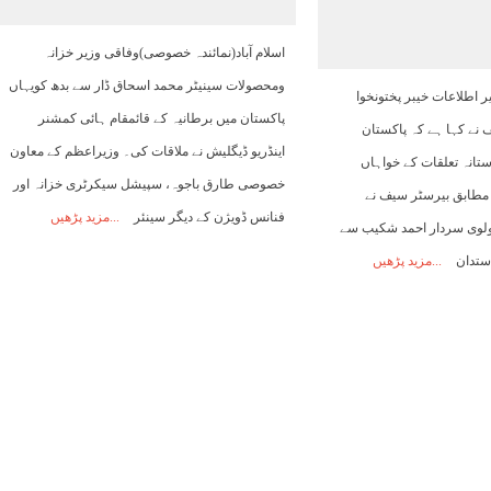
06:00
07:00
08:00
09:00
10:00
11:00
12:00
اسلام آباد(نمائندہ خصوصی)وفاقی وزیر خزانہ
ومحصولات سینیٹر محمد اسحاق ڈار سے بدھ کویہاں
ر اطلاعات خیبر پختونخوا
33°C
34°C
35°C
38°C
40°C
41°C
43°C
پاکستان میں برطانیہ کے قائمقام ہائی کمشنر
نے کہا ہے کہ پاکستان
اینڈریو ڈیگلیش نے ملاقات کی۔ وزیراعظم کے معاون
ستانہ تعلقات کے خواہاں
خصوصی طارق باجوہ، سپیشل سیکرٹری خزانہ اور
 مطابق بیرسٹر سیف نے
فنانس ڈویژن کے دیگر سینئر
مزید پڑھیں
ولوی سردار احمد شکیب سے
ستدان
مزید پڑھیں