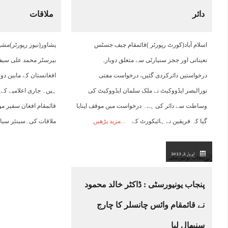
دائر
ملاقات
13:00
14:00
15:00
16:00
17:00
18:00
19:00
2
اسلام آباد(کورٹ رپورٹر )قائمقام چیف جسٹس
پشاور(نیوز رپورٹر)مشی
44°C
45°C
46°C
46°C
45°C
45°C
44°C
4
تعیناتی اور ججز سنیارٹی سے متعلق دوبارہ
بیرسٹر محمد علی سیف 
درخواستیں دائرکردی گئیں، درخواست مفتی
افغانستان کے مابین دو
نورالبصر ایڈووکیٹ نے ملک سلمان ایڈووکیٹ کی
ہیں۔ جاری اعلامیے کے
وساطت سے دائر کی ہے۔ درخواست میں موقف اپنایا
قائمقام افغان سفیر م
گیا کہ فریقین نے ہائیکورٹ کے
مزید پڑھیں
ملاقات کی۔سینئر سیا
اپریل 2, 2023
پنجاب یونیورسٹی : ڈاکٹر خالد محمود
نے قائمقام وائس چانسلر کا چارج
سنبھال لیا