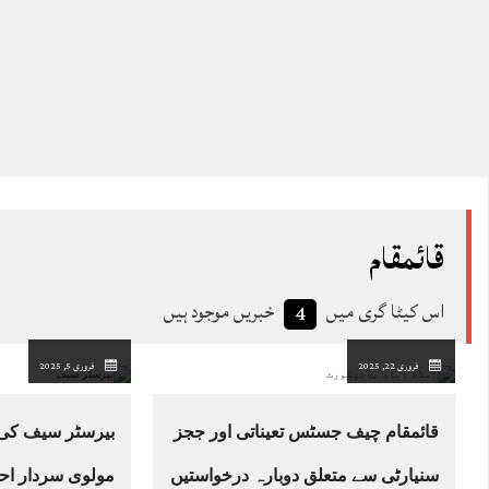
قائمقام
اس کیٹا گری میں
خبریں موجود ہیں
4
فروری 22, 2025
فروری 5, 2025
قائمقام چیف جسٹس تعیناتی اور ججز
بیرسٹر سیف کی 
سنیارٹی سے متعلق دوبارہ درخواستیں
مولوی سردار ا