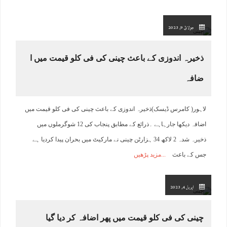
جولائ 9, 2023
ذخیرہ اندوزی کے باعث چینی کی فی کلو قیمت میں ا
ضافہ
لاہور( کامرس ڈیسک)ذخیرہ اندوزی کے باعث چینی کی فی کلو قیمت میں
اضافہ دیکھا جارہاہے ۔ذرائع کے مطابق پنجاب کی 12 شوگرملوں میں
ذخیرہ شدہ 2 لاکھ 34 ہزارٹن چینی نے مارکیٹ میں بحران پیدا کردیا ہے
جس کے باعث
مزید پڑھیں
اپریل 4, 2023
چینی کی فی کلو قیمت میں پھر اضافہ کر دیا گیا