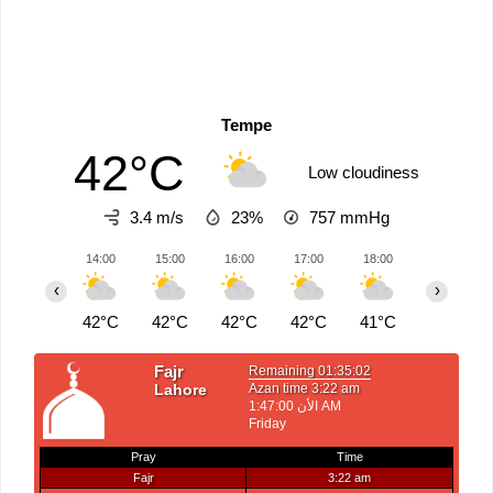
Tempe
42°C
Low cloudiness
3.4 m/s
23%
757
mmHg
14:00
15:00
16:00
17:00
18:00
19:00
‹
›
42°C
42°C
42°C
42°C
41°C
41°C