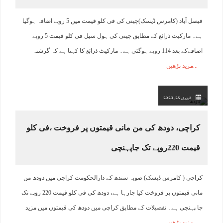
فیصل آباد (کامرس ڈیسک)چینی کی فی کلو قیمت میں 5 روپے اضافہ ہوگیا
ہے۔ مارکیٹ ذرائع کے مطابق چینی کی ہول سیل فی کلو قیمت 5 روپے
اضافےکے بعد 114 روپے ہوگئی ہے۔ مارکیٹ ذرائع کا کہنا ہے کہ گزشتہ
مزید پڑھیں
فروری 25, 2023
کراچی، دودھ کی من مانی قیمتوں پر فروخت ،فی کلو
قیمت 220روپے تک جاپہنچی
کراچی ( کامرس ڈیسک) صوبہ سندھ کے دارالحکومت کراچی میں دودھ من
مانی قیمتوں پر فروخت کیا جارہا ہے، دودھ کی فی کلو قیمت 220 روپے تک
جا پہنچی ہے۔ تفصیلات کے مطابق کراچی میں دودھ کی قیمتوں میں مزید
مزید پڑھیں