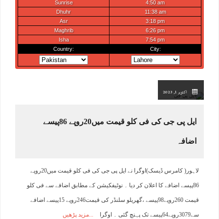
اکتوبر 1, 2023
ایل پی جی کی فی کلو قیمت میں20روپے 86پیسے
اضافہ
لاہور( کامرس ڈیسک)اوگرا نے ایل پی جی کی فی کلو قیمت میں20روپے
86پیسے اضافے کا اعلان کر دیا ۔ نوٹیفکیشن کے مطابق اضافے سے فی کلو
قیمت 260روپے98پیسے ،گھریلو سلنڈر کی قیمت246روپے 15پیسے اضافے
سے3079روپے64پیسے تک پہنچ گئی ۔ اوگرا
مزید پڑھیں