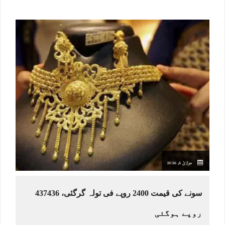
جولائ 6, 2026
سونے کی قیمت 2400 روپے فی تولہ گرگئی، 437436
روپے ہوگئی