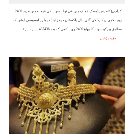
کراچی(کامرس ڈیسک ) ملک میں فی تولہ سونے کی قیمت میں مزید 2400
روپے کمی ریکارڈ کی گئی ۔آل پاکستان جیمز اینڈ جیولرز ایسوسی ایشن کے
مطابق پیرکو سونے کا بھاﺅ 2400 روپے کمی کے بعد 437436 روپے رہا ۔
مزید پڑھیں