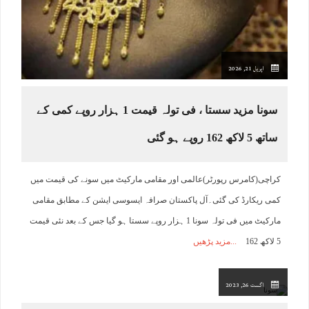
اپریل 21, 2026
سونا مزید سستا ، فی تولہ قیمت 1 ہزار روپے کمی کے
ساتھ 5 لاکھ 162 روپے ہو گئی
کراچی(کامرس رپورٹر)عالمی اور مقامی مارکیٹ میں سونے کی قیمت میں
کمی ریکارڈ کی گئی۔آل پاکستان صرافہ ایسوسی ایشن کے مطابق مقامی
مارکیٹ میں فی تولہ سونا 1 ہزار روپے سستا ہو گیا جس کے بعد نئی قیمت
5 لاکھ 162
مزید پڑھیں
اگست 26, 2023