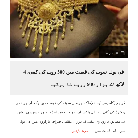
اگست 4, 2026
فی تولہ سونے کی قیمت میں 500 روپے کی کمی، 4
لاکھ 27 ہزار 936 روپے کا ہوگیا
کراچی(کامرس ڈیسک)ملک بھر میں سونے کی قیمت میں ایک بار پھر کمی
ریکارڈ کی گئی ہے ۔آل پاکستان صرافہ جیمز اینڈ جیولرز ایسوسی ایشن
کے مطابق کاروباری ہفتے کے دوران مقامی صرافہ بازاروں میں فی تولہ
سونے کی قیمت میں
مزید پڑھیں