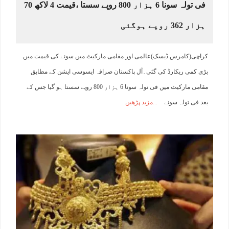
فی تولہ سونا 6 ہزار 800 روپے سستا ،قیمت 4 لاکھ 70
ہزار 362 روپے ہوگئی
کراچی(کامرس ڈیسک)عالمی اور مقامی مارکیٹ میں سونے کی قیمت میں
بڑی کمی ریکارڈ کی گئی۔آل پاکستان صرافہ ایسوسی ایشن کے مطابق
مقامی مارکیٹ میں فی تولہ سونا 6 ہزار 800 روپے سستا ہو گیا جس کے
بعد فی تولہ سونے
مزید پڑھیں