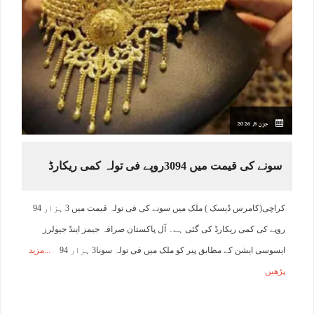
جون 8, 2026
سونے کی قیمت میں 3094روپے فی تولہ کمی ریکارڈ
کراچی(کامرس ڈیسک ) ملک میں سونے کی فی تولہ قیمت میں 3 ہزار 94
روپے کی کمی ریکارڈ کی گئی ہے۔ آل پاکستان صرافہ جیمز اینڈ جیولرز
ایسوسی ایشن کے مطابق پیر کو ملک میں فی تولہ سونا3 ہزار 94
مزید
پڑھیں