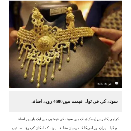
مئی 26, 2026
سونے کی فی تولہ قیمت میں4600 روپے اضافہ
کراچی(کامرس ڈٍیسک)ملک میں سونے کی قیمتوں میں ایک بار پھر اضافہ
ہو گیا ۔ا یران اور امریکا کے درمیان معاہدہ ہونے کے امکان کی وجہ سے تیل