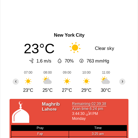
New York City
23°C
Clear sky
1.6 m/s
70%
763
mmHg
07:00
08:00
09:00
10:00
11:00
12:00
‹
›
23°C
25°C
27°C
29°C
30°C
31°C