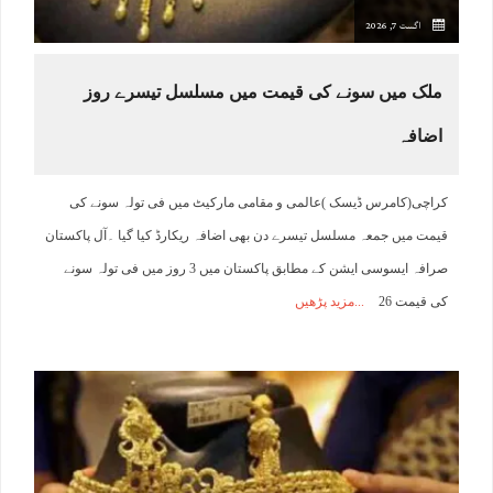
اگست 7, 2026
ملک میں سونے کی قیمت میں مسلسل تیسرے روز
اضافہ
کراچی(کامرس ڈیسک )عالمی و مقامی مارکیٹ میں فی تولہ سونے کی
قیمت میں جمعہ مسلسل تیسرے دن بھی اضافہ ریکارڈ کیا گیا ۔آل پاکستان
صرافہ ایسوسی ایشن کے مطابق پاکستان میں 3 روز میں فی تولہ سونے
کی قیمت 26
مزید پڑھیں