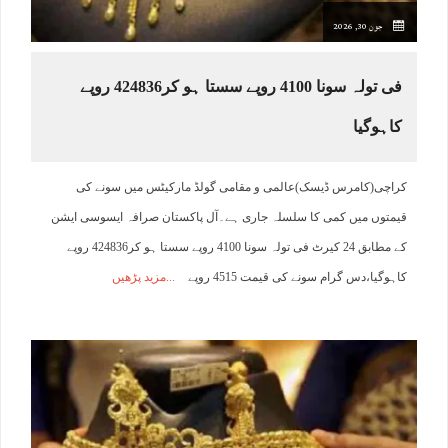
جون 30, 2026
فی تولہ سونا 4100 روپے سستا ہو کر424836 روپے
کاہوگیا
کراچی(کامرس ڈیسک)عالمی و مقامی گولڈ مارکیٹس میں سونے کی
قیمتوں میں کمی کا سلسلہ جاری ہے۔آل پاکستان صرافہ ایسوسی ایشن
کے مطابق 24 کیرٹ فی تولہ سونا 4100 روپے سستا ہو کر424836 روپے
کاہوگیا،دس گرام سونے کی قیمت 4515 روپے
مزید پڑھیں