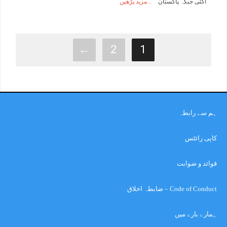
آگئی جبکہ پاکستان
مزید پڑھیں
←
2
1
ہم سے رابطہ
کاپی رائٹس
قوائد و ضوابت
Code of Conduct – ضابطہ اخلاق
ہمارے بارے میں