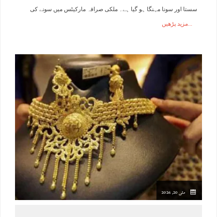
سستا اور سونا مہنگا ہو گیا ہے۔ ملکی صرافہ مارکیٹس میں سونے کی
مزید پڑھیں
مئی 20, 2026