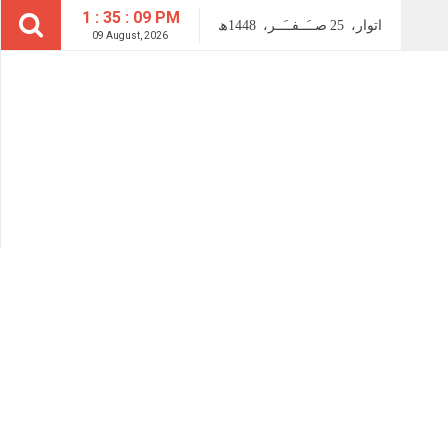
1 : 35 : 09 PM
اتوار،
25
صــَــفــَــر،
1448ھ
09 August, 2026