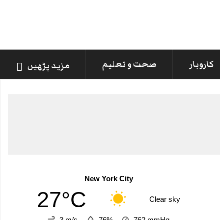
کاروبار
صحت و تعلیم
مزید پڑھیں
New York City
27°C
Clear sky
3 m/s
76%
762
mmHg