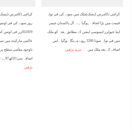
22:00
23:00
00:00
01:00
02:00
03:00
04:00
0
کراچی (کامرس ڈیسک)ملک میں سونے کی فی تولہ
کراچی (کامرس ڈیسک 
قیمت میں بڑا اضافہ ہوگیا ہے۔ آل پاکستان جیمز
29°C
27°C
27°C
26°C
25°C
24°C
24°C
2
اینڈ جیولرز ایسوسی ایشن کے مطابق ہفتہ کو ملک
1819ڈالرز فی اونس
میں فی تولہ سونا 3200 روپے مہنگا ہوگیا۔ اس
عالمی مارکیٹ میں سو
اضافے کے بعد ملک میں
مزید پڑھیں
اضافہ سی1لاکھ97ہزار700اوردس
پڑھیں