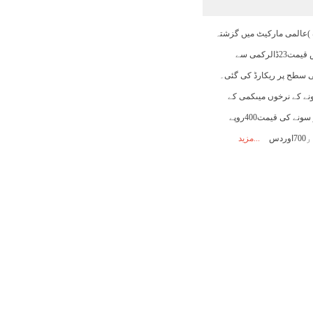
15:00
16:00
17:00
18:00
19:00
20:00
21:00
)عالمی مارکیٹ میں گزشتہ
روز سونے کی فی اونس قیمت23ڈالرکمی سے
33°C
33°C
33°C
33°C
32°C
30°C
29°C
 کی سطح پر ریکارڈ کی گئی۔
نے کے نرخوں میںکمی کے
باوجود مقامی سطح پر سونے کی قیمت400روپے
مزید