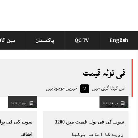
English
QC TV
پاکستان
بین الا
فی تولہ قیمت
اس کیٹا گری میں
خبریں موجود ہیں
2
مئی 14, 2023
مارچ 10, 2023
سونے کی فی تولہ قیمت میں 3200
روپے کا اضافہ ہوگیا
اضافہ