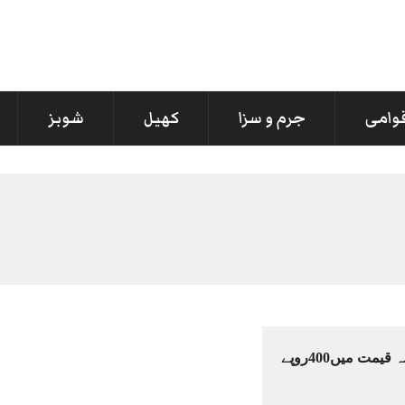
قوامی
جرم و سزا
کھیل
شوبز
سونے کی فی تولہ قیمت میں400روپے