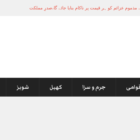
وم عزائم کو ہر قیمت پر ناکام بنایا جائے گا،صدرِ مملکت
قوامی
جرم و سزا
کھیل
شوبز