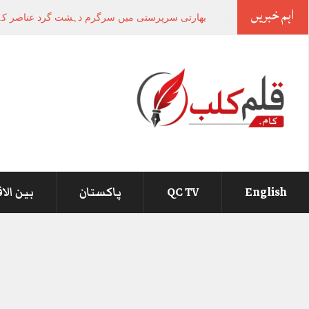
اہم خبریں
بھارتی سرپرستی میں سرگرم دہشت گرد عناصر کے مذم
English
QC TV
پاکستان
بین الا