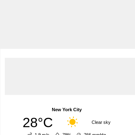
New York City
28°C
Clear sky
1.9 m/s
79%
766
mmHg