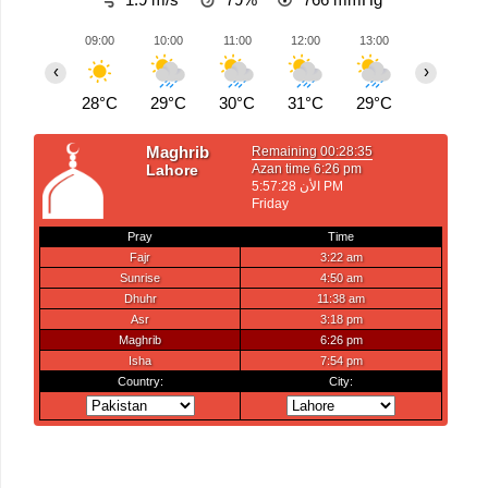
09:00
10:00
11:00
12:00
13:00
14:00
‹
›
28°C
29°C
30°C
31°C
29°C
28°C