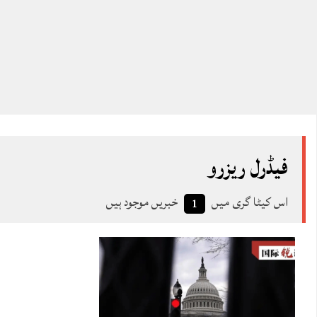
فیڈرل ریزرو
اس کیٹا گری میں
خبریں موجود ہیں
1