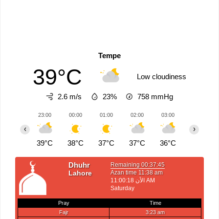
Tempe
39°C
Low cloudiness
2.6 m/s
23%
758
mmHg
23:00
00:00
01:00
02:00
03:00
04:00
‹
›
39°C
38°C
37°C
37°C
36°C
35°C