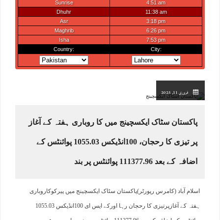
فروری 11, 2025
پاکستان سٹاک ایکسچینج میں کا روباری ہفتہ کے آغاز
پر تیزی کا رحجان، 100انڈیکس 1055.03 پوائنٹس کے
اضافہ کے بعد 111377.96 پوائنٹس پر بند
اسلام آباد (کامرس رپورٹر)پاکستان سٹاک ایکسچینج میں پیرکوکاروباری
ہفتہ کے آغازپرتیزی کا رحجان رہا اورکے ایس ای 100انڈیکس 1055.03