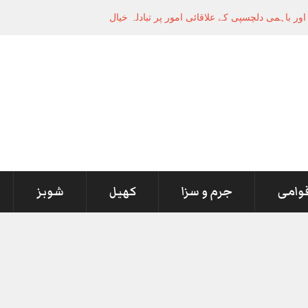
ر باہمی دلچسپی کے علاقائی امور پر تبادلہ خیال
قوامی
جرم و سزا
کھیل
شوبز