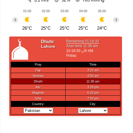
01:00
02:00
03:00
04:00
05:00
06:00
‹
›
26°C
25°C
25°C
25°C
24°C
24°C