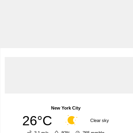
New York City
26°C
Clear sky
3.1 m/s
92%
765
mmHg