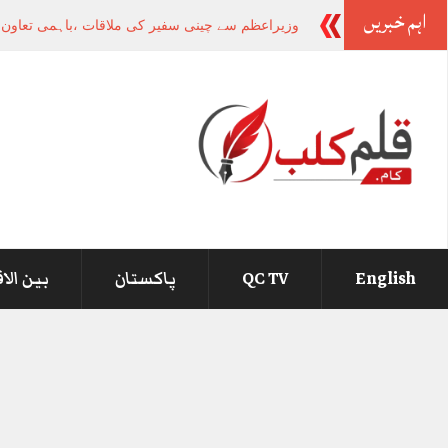
اہم خبریں
وزیراعظم سے چینی سفیر کی ملاقات ،باہمی تعاون او
English
QC TV
پاکستان
بین الا