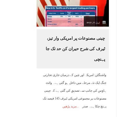
14:00
15:00
16:00
17:00
18:00
19:00
20:00
2
اپریل 11, 2025
31°C
30°C
28°C
27°C
27°C
26°C
25°C
2
چینی مصنوعات پر امریکی وار تیز،
ٹیرف کی شرح حیران کن حد تک جا
پہنچی
واشنگٹن: امریکہ اور چین کے درمیان جاری تجارتی
جنگ ایک نئے مرحلے میں داخل ہو گئی ہے۔ وائٹ
ہاؤس کی جانب سے تصدیق کی گئی ہے کہ چینی
مصنوعات پر مجموعی امریکی ٹیرف 145 فیصد تک
پہنچ چکا ہے۔ صدر
مزید پڑھیں