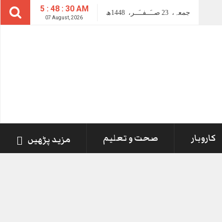
5 : 48 : 31 AM
جمعہ،
23
صــَــفــَــر،
1448ھ
07 August, 2026
کاروبار
صحت و تعلیم
مزید پڑھیں