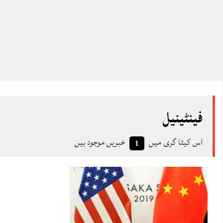
فینٹینیل
اس کیٹا گری میں
خبریں موجود ہیں
1