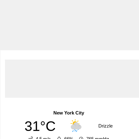
New York City
31°C
Drizzle
4.5 m/s
66%
765
mmHg