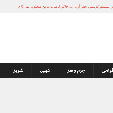
 سسٹم کولیپس نظر آرہا ہے جاکر کامیاب ترین منصوبے تھر کا معائنہ کریں، و
قوامی
جرم و سزا
کھیل
شوبز