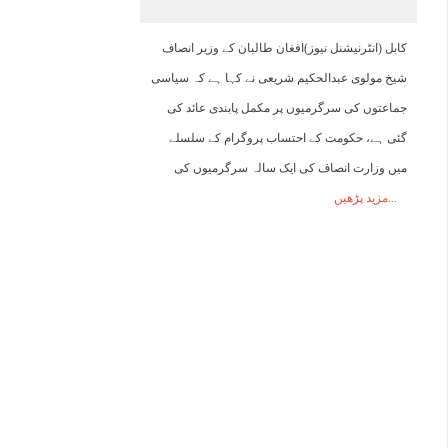
03:00
04:00
05:00
06:00
07:00
08:00
09:00
1
کابل (انٹرنیشنل نیوز)افغان طالبان کے وزیر انصاف
شیخ مولوی عبدالحکیم شریعی نے کہا ہے کہ سیاسی
25°C
24°C
24°C
23°C
24°C
25°C
26°C
2
جماعتوں کی سرگرمیوں پر مکمل پابندی عائد کی
گئی ہے، حکومت کے احتساب پروگرام کے سلسلے
میں وزارت انصاف کی ایک سالہ سرگرمیوں کی
مزید پڑھیں