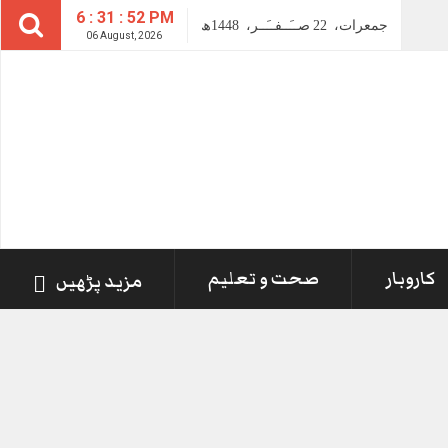
6 : 31 : 53 PM
جمعرات،
22
صــَــفــَــر،
1448ھ
ز
-
06 August, 2026
کاروبار
صحت و تعلیم
مزید پڑھیں