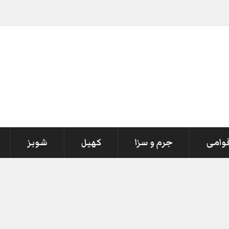
قوامی
جرم و سزا
کھیل
شوبز