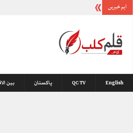
اہم خبریں
ب
_
English
QC TV
پاکستان
بین الا