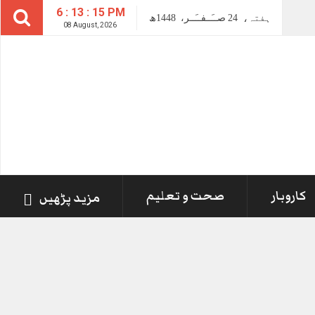
6 : 13 : 15 PM
ہفتہ،
24
صــَــفــَــر،
1448ھ
08 August, 2026
کاروبار
صحت و تعلیم
مزید پڑھیں