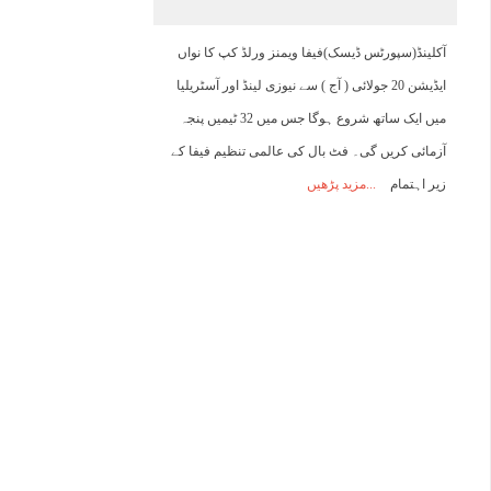
03:00
04:00
05:00
06:00
07:00
08:00
09:00
1
آکلینڈ(سپورٹس ڈیسک)فیفا ویمنز ورلڈ کپ کا نواں
ایڈیشن 20 جولائی ( آج ) سے نیوزی لینڈ اور آسٹریلیا
24°C
24°C
24°C
23°C
24°C
25°C
27°C
2
میں ایک ساتھ شروع ہوگا جس میں 32 ٹیمیں پنجہ
آزمائی کریں گی۔ فٹ بال کی عالمی تنظیم فیفا کے
زیر اہتمام
مزید پڑھیں