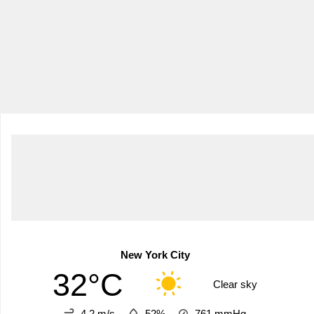
New York City
32°C
Clear sky
4.2 m/s
52%
761
mmHg