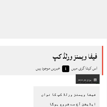
فیفا ویمنز ورلڈ کپ
اس کیٹا گری میں
خبریں موجود ہیں
1
جولائ 20, 2023
فیفا ویمنز ورلڈ کپ کا نواں
ایڈیشن آج سے شروع ہوگا