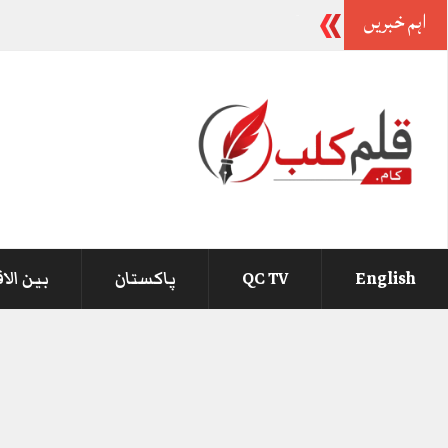
اہم خبریں
-
English
QC TV
پاکستان
بین الا