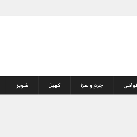
قوامی
جرم و سزا
کھیل
شوبز