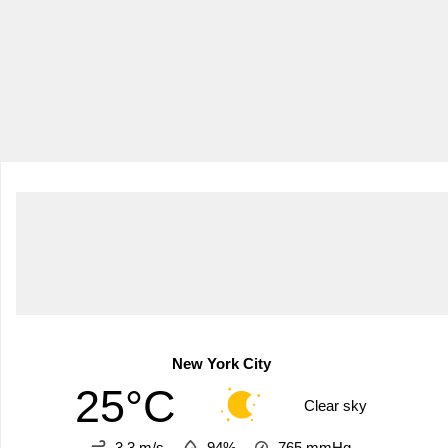
New York City
25°C
Clear sky
3.3 m/s
94%
765
mmHg