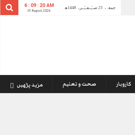
6 : 09 : 21 AM
جمعہ،
23
صــَــفــَــر،
1448ھ
07 August, 2026
کاروبار
صحت و تعلیم
مزید پڑھیں