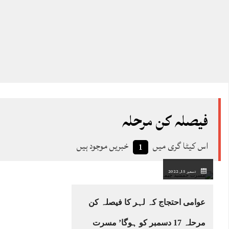
فیصلہ کن مرحلہ
اس کیٹا گری میں
خبریں موجود ہیں
1
دسمبر 15, 2022
عوامی احتجاج کہ لہر کا فیصلہ کن
مرحلہ 17 دسمبر کو ہوگا’ مسرت