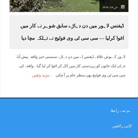
مئی 24, 2025
ڈیفنس لاہور میں دن دہاڑے سابق شوہر نے کار میں
اغوا کرلیا — سی سی ٹی وی فوٹیج نے تہلکہ مچا دیا
لاہور کے پوش علاقے ڈیفنس اے میں دن دہاڑے سنسنی خیز واقعہ پیش آیا،
جہاں ایک خاتون کو زبردستی کار میں ڈال کر اغوا کر لیا گیا۔ واقعے کی
سی سی ٹی وی فوٹیج بھی منظر عام پر آ چکی
مزید پڑھیں
ہم سے رابطہ
کاپی رائٹس