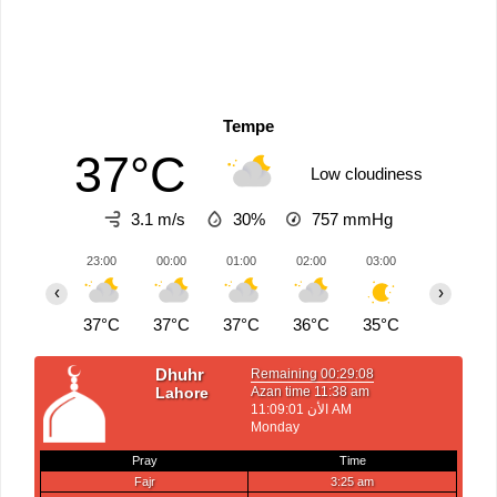
Tempe
37°C
Low cloudiness
3.1 m/s
30%
757
mmHg
23:00
00:00
01:00
02:00
03:00
04:00
‹
›
37°C
37°C
37°C
36°C
35°C
34°C