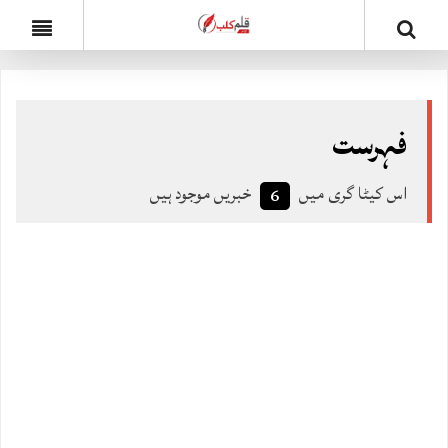
فہرست
اس کیٹا گری میں
خبریں موجود ہیں
6