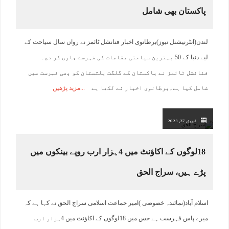
پاکستان بھی شامل
لندن(انٹرنیشنل نیوز)برطانوی اخبار فنانشل ٹائمز نے رواں سال سیاحت کے
لیے دنیا کے 50 بہترین سیاحتی مقامات کی فہرست جاری کر دی۔
فنانشل ٹائمز نے پاکستان کے گلگت بلتستان کو بھی فہرست میں
شامل کیا ہے۔برطانوی اخبار نے لکھا ہے
مزید پڑھیں
فروری 27, 2023
18لوگوں کے اکاﺅنٹ میں 4ہزار ارب روپے بینکوں میں
پڑے ہیں، سراج الحق
اسلام آباد(نمائندہ خصوصی )امیر جماعت اسلامی سراج الحق نے کہا ہے کہ
میرے پاس فہرست ہے جس میں 18لوگوں کے اکاﺅنٹ میں 4ہزار ارب