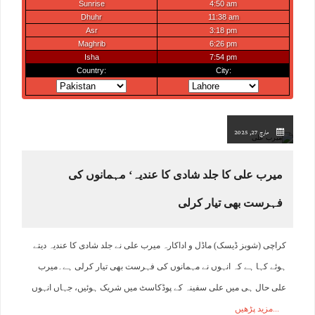
مارچ 27, 2025
میرب علی کا جلد شادی کا عندیہ‘ مہمانوں کی
فہرست بھی تیار کرلی
کراچی (شوبز ڈیسک) ماڈل و اداکارہ میرب علی نے جلد شادی کا عندیہ دیتے
ہوئے کہا ہے کہ انہوں نے مہمانوں کی فہرست بھی تیار کرلی ہے۔میرب
علی حال ہی میں علی سفینہ کے پوڈکاسٹ میں شریک ہوئیں، جہاں انہوں
مزید پڑھیں