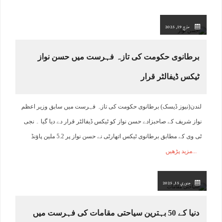
مارچ 19, 2025
برطانوی حکومت کی تازہ فہرست میں حسن نواز
ٹیکس ڈیفالٹر قرار
لندن(نیوز ڈیسک) برطانوی حکومت کی تازہ فہرست میں سابق وزیر اعظم
نواز شریف کے صاحبزادے حسن نواز کو ٹیکس ڈیفالٹر قرار دے دیا گیا ۔ نجی
ٹی وی کے مطابق برطانوی ٹیکس اتھارٹی نے حسن نواز پر 5.2 ملین پاﺅنڈ
مزید پڑھیں
جنوري 15, 2025
دنیا کے 50 بہترین سیاحتی مقامات کی فہرست میں