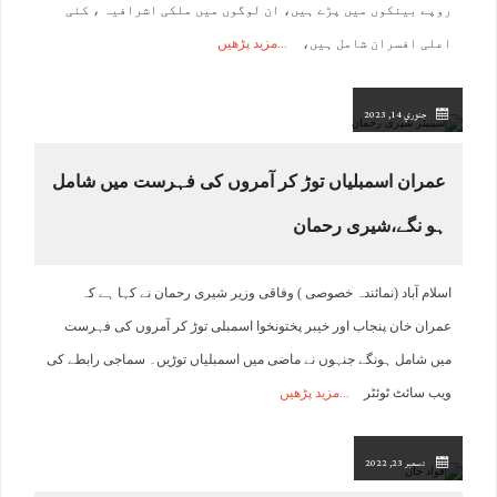
روپے بینکوں میں پڑے ہیں، ان لوگوں میں ملکی اشرافیہ ، کئی
اعلی افسران شامل ہیں،
مزید پڑھیں
جنوري 14, 2023
عمران اسمبلیاں توڑ کر آمروں کی فہرست میں شامل
ہو نگے،شیری رحمان
اسلام آباد (نمائندہ خصوصی ) وفاقی وزیر شیری رحمان نے کہا ہے کہ
عمران خان پنجاب اور خیبر پختونخوا اسمبلی توڑ کر آمروں کی فہرست
میں شامل ہونگے جنہوں نے ماضی میں اسمبلیاں توڑیں۔ سماجی رابطے کی
ویب سائٹ ٹوئٹر
مزید پڑھیں
دسمبر 23, 2022