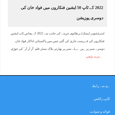
2022 کے ٹاپ 50 ایشین فنکاروں میں فواد خان کی
دوسری پوزیشن
لندن(شوبز ڈیسک) برطانوی جریدے کی جانب سے 2022 کے پچاس ٹاپ ایشین
فنکاروں کی فہرست جاری کی گئی جس میں پاکستانی اداکار فواد خان
دوسرے نمبر پر ہیں۔ پہلے نمبر پر بھارتی بلاک بسٹر فلم ‘آر آر آر’ کی جوڑی
مزید پڑھیں
ہم سے رابطہ
کاپی رائٹس
قوائد و ضوابت