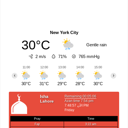
New York City
30°C
Gentle rain
2 m/s
71%
765
mmHg
11:00
12:00
13:00
14:00
15:00
16:00
‹
›
30°C
31°C
29°C
28°C
30°C
29°C