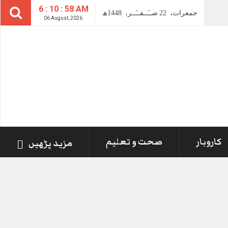
6 : 10 : 58 AM
جمعرات،
22
صــَــفــَــر،
1448ھ
06 August, 2026
کاروبار
صحت و تعلیم
مزید پڑھیں