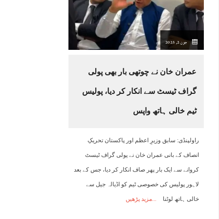
15:00
16:00
17:00
18:00
19:00
20:00
21:00
2
جون 2, 2025
30°C
30°C
29°C
30°C
29°C
28°C
28°C
2
عمران خان نے چوتھی بار بھی پولی
گراف ٹیسٹ سے انکار کر دیا، پولیس
ٹیم خالی ہاتھ واپس
راولپنڈی: سابق وزیرِ اعظم اور پاکستان تحریکِ
انصاف کے بانی عمران خان نے پولی گراف ٹیسٹ
کروانے سے ایک بار پھر صاف انکار کر دیا، جس کے بعد
لاہور پولیس کی خصوصی ٹیم کو اڈیالہ جیل سے
خالی ہاتھ لوٹنا
مزید پڑھیں