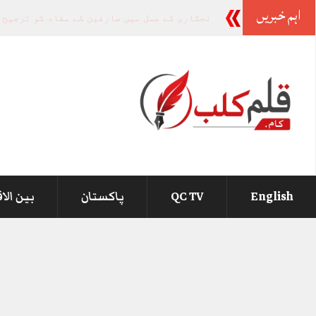
اہم خبریں
-
English
QC TV
پاکستان
بین الا