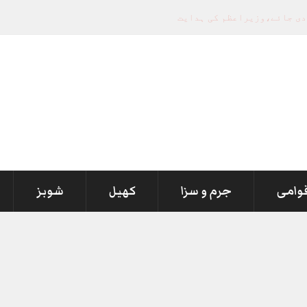
قوامی
جرم و سزا
کھیل
شوبز