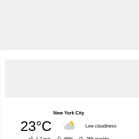
New York City
23°C
Low cloudiness
1.7 m/s
98%
765
mmHg