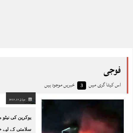
فوجی
اس کیٹا گری میں
خبریں موجود ہیں
3
جولائ 15, 2023
یوکرین کی نیٹو
سلامتی کے لیے 