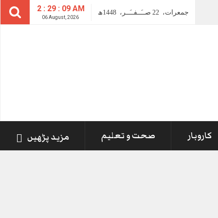
2 : 29 : 10 AM
جمعرات،
22
صــَــفــَــر،
1448ھ
06 August, 2026
کاروبار
صحت و تعلیم
مزید پڑھیں