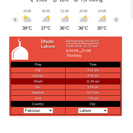
19:00
20:00
21:00
22:00
23:00
00:00
‹
›
38°C
37°C
36°C
36°C
35°C
35°C