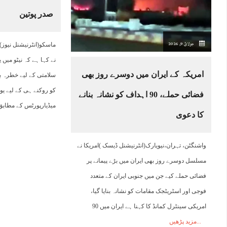
صدر پوتین
08:00
09:00
10:00
11:00
12:00
13:00
14:00
1
جولائ 9, 2026
ماسکو(انٹرنیشنل نیوز)
33°C
34°C
36°C
38°C
39°C
40°C
40°C
4
نے کہا ہے کہ نیٹو می
امریکہ کے ایران میں دوسرے روز بھی
سلامتی کے لیے خطرہ 
کو روکنے ہی کے لیے یوک
فضائی حملے، 90 اہداف کو نشانہ بنانے
میڈیارپورٹس کے مطاب
کا دعوی
واشنگٹن، تہران،نیویارک(انٹرنیشنل ڈیسک )امریکا نے
مسلسل دوسرے روز بھی ایران میں بڑے پیمانے پر
فضائی حملے کیے جن میں جنوبی ایران کے متعدد
فوجی اور اسٹریٹجک مقامات کو نشانہ بنایا گیا،
امریکی سینٹرل کمانڈ کا کہنا ہے ایران میں 90
مزید پڑھیں