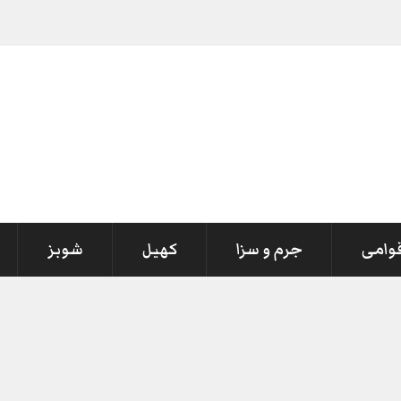
قوامی
جرم و سزا
کھیل
شوبز