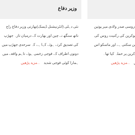
وزیر دفاع
01:00
02:00
03:00
04:00
05:00
06:00
07:00
روسی صدر ولادی میر پوتین
نئی دہلی (انٹرنیشنل ڈیسک)بھارتی وزیر دفاع راج
34°C
33°C
33°C
32°C
32°C
31°C
32°C
ں یوکرین کی رکنیت روس کی
ناتھ سنگھ نے چین اور بھارت کے درمیان تازہ جھڑپ
بن سکتی ہے اور ماسکو اس
کی تصدیق کرتے ہوئے کہا ہے کہ سرحدی جھڑپ میں
رین پر حملہ کیا تھا۔
دونوں اطراف کے فوجی زخمی ہوئے تاہم واقعے میں
ق
مزید پڑھیں
ہمارا کوئی فوجی شدید
مزید پڑھیں