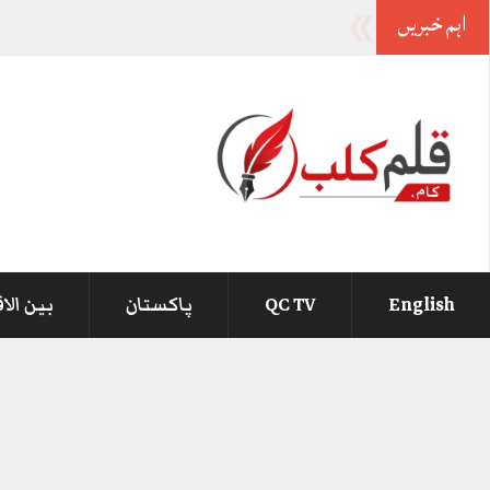
اہم خبریں
آصف
-
English
QC TV
پاکستان
بین الا