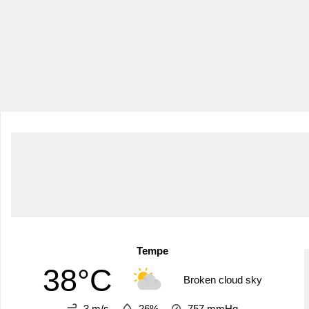
Tempe
38°C
Broken cloud sky
3 m/s
26%
757
mmHg