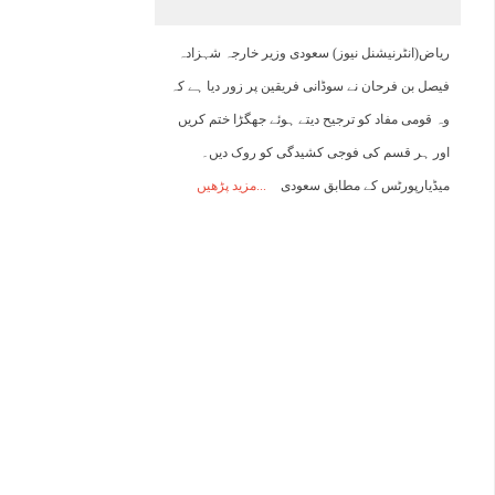
04:00
05:00
06:00
07:00
08:00
09:00
10:00
1
ریاض(انٹرنیشنل نیوز) سعودی وزیر خارجہ شہزادہ
فیصل بن فرحان نے سوڈانی فریقین پر زور دیا ہے کہ
32°C
32°C
31°C
32°C
33°C
34°C
36°C
3
وہ قومی مفاد کو ترجیح دیتے ہوئے جھگڑا ختم کریں
اور ہر قسم کی فوجی کشیدگی کو روک دیں۔
میڈیارپورٹس کے مطابق سعودی
مزید پڑھیں