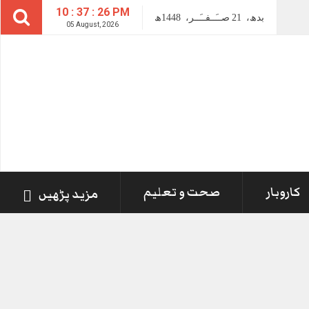
10 : 37 : 26 PM
بدھ،
21
صــَــفــَــر،
1448ھ
05 August, 2026
کاروبار
صحت و تعلیم
مزید پڑھیں