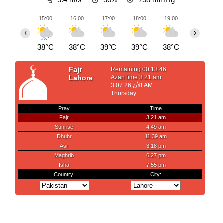
15:00
16:00
17:00
18:00
19:00
20:00
‹
›
38°C
38°C
39°C
39°C
38°C
37°C