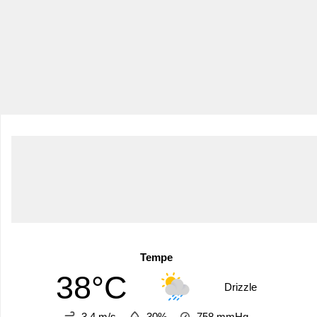
Tempe
38°C
Drizzle
3.4 m/s
30%
758
mmHg