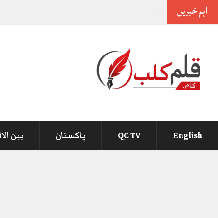
اہم خبریں
آ
_
English
QC TV
پاکستان
بین الا