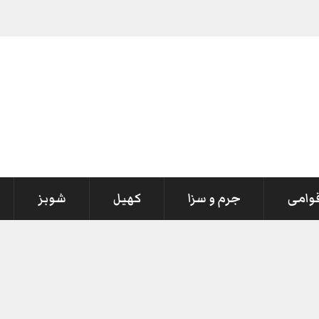
قوامی
جرم و سزا
کھیل
شوبز