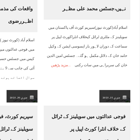
نہیں،جسٹس محمد علی مظہر
واقعات کی مذ
12:00
13:00
14:00
15:00
16:00
17:00
18:00
1
اظہررضوی
اسلام آباد(کورٹ نیوز)سپریم کورٹ آف پاکستان میں
30°C
30°C
30°C
30°C
30°C
29°C
30°C
2
سویلینز کے ملٹری ٹرائل کیخلاف انٹراکورٹ اپیل پر
اسلام آباد (کورٹ نیوز 
سماعت کے دوران لاہور بار ایسوسی ایشن کے وکیل
میں فوجی عدالتوں میں
حامد خان کے دلائل مکمل ہو گئے۔ جسٹس امین الدین
کیس میں جسٹس حسن ا
خان کی سربراہی میں سات رکنی
مزید پڑھیں
آئی ک
سوال اٹھا تے ہوئے
جنوري 31, 2025
جنوري 30, 2025
فوجی عدالتوں میں سویلینز کے ٹرائل
سپریم کورٹ، فو
کے خلاف انٹرا کورٹ اپیل پر
سویلینز کے ٹرائ