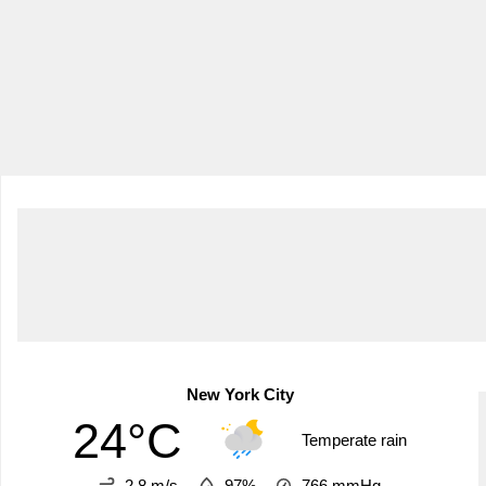
New York City
24°C
Temperate rain
2.8 m/s
97%
766
mmHg