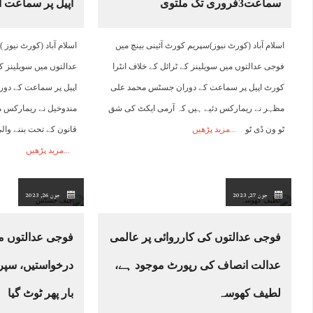
سماعت3فروری تک ملتوی
اپیل پر سماعت ا
اسلام آباد (کورٹ نیوز)سپریم کورٹ آئینی بینچ میں
اسلام آباد (کورٹ نیوز
فوجی عدالتوں میں سویلینز کے ٹرائل کے خلاف انٹرا
عدالتوں میں سویلینز ک
کورٹ اپیل پر سماعت کے دوران جسٹس محمد علی
اپیل پر سماعت کے دو
مظہر نے ریمارکس دئیے ہیں کہ آرمی ایکٹ کی شق
مندوخیل نے ریمارکس 
ٹو ون ڈی ٹو
مزید پڑھیں
قانون کے تحت بننے والی
مزید پڑھیں
جون 27, 2023
جون 26, 2023
فوجی عدالتوں کی کارروائی پر عالمی
فوجی عدالتوں می
عدالت انصاف کی رپورٹ موجود ہے،
درخواستیں، سپری
لطیف کھوسہ
بار پھر ٹوٹ گیا