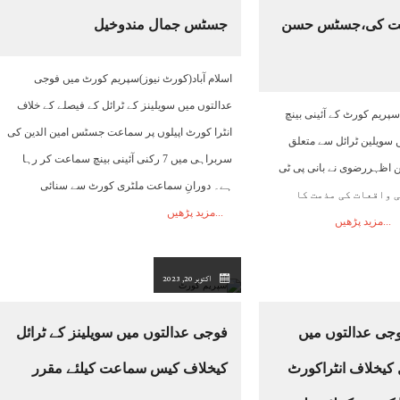
مت کی،جسٹس حسن
جسٹس جمال مندوخیل
05:00
06:00
07:00
08:00
09:00
10:00
11:00
اسلام آباد(کورٹ نیوز)سپریم کورٹ میں فوجی
23°C
23°C
24°C
25°C
26°C
27°C
29°C
عدالتوں میں سویلینز کے ٹرائل کے فیصلے کے خلاف
)سپریم کورٹ کے آئینی بینچ
انٹرا کورٹ اپیلوں پر سماعت جسٹس امین الدین کی
 سویلین ٹرائل سے متعلق
سربراہی میں 7 رکنی آئینی بینچ سماعت کر رہا
ظہررضوی نے بانی پی ٹی
ہے۔ دورانِ سماعت ملٹری کورٹ سے سنائی
ی جانب سے 9 مئی واقعات کی مذمت کا
مزید پڑھیں
مزید پڑھیں
اکتوبر 20, 2023
جی عدالتوں میں
فوجی عدالتوں میں سویلینز کے ٹرائل
ل کیخلاف انٹراکورٹ
کیخلاف کیس سماعت کیلئے مقرر