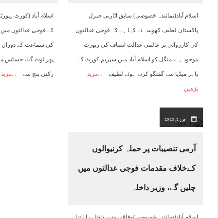
اسلام آباد(نمائندہ خصوصی) سابق اٹارنی جنرل
اسلام آباد (کورٹ رپور
پاکستان لطیف کھوسہ نے کہا ہے کہ فوجی عدالتوں
کے فوجی عدالتوں میں 
کی کارروائی پر عالمی عدالت انصاف کی رپورٹ
کی سماعت کے دوران سپر
موجود ہے، منگل کو اسلام آباد میں سپریم کورٹ کے
باہر میڈیا سے گفتگو کرتے ہوئے لطیف
مزید
رکنی بنچ سے
مزید 
پڑھیں
جون 2, 2023
آرمی تنصیبات پر حملہ کرنیوالوں
کےخلاف مقدمات فوجی عدالتوں میں
چلیں گے، وزیر داخلہ
اسلام آباد(نمائندہ خصوصی)وفاقی وزیر داخلہ رانا ثنا