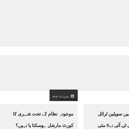
فروری 13, 2025
ں سویلین ٹرائل
موجودہ نظام کے تحت شہری کا
کیس، کیا بانی پی ٹی آئی نے9 مئی
کورٹ مارشل ہوسکتا یا نہیں؟