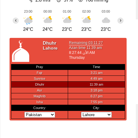
23:00
00:00
01:00
02:00
03:00
04:00
‹
›
24°C
24°C
23°C
23°C
23°C
23°C