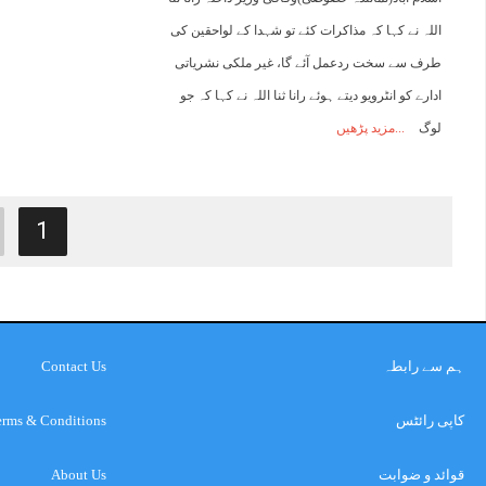
اللہ نے کہا کہ مذاکرات کئے تو شہدا کے لواحقین کی
طرف سے سخت ردعمل آئے گا، غیر ملکی نشریاتی
ادارے کو انٹرویو دیتے ہوئے رانا ثنا اللہ نے کہا کہ جو
لوگ
مزید پڑھیں
1
ہم سے رابطہ
Contact Us
کاپی رائٹس
erms & Conditions
قوائد و ضوابت
About Us