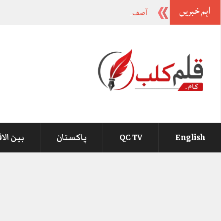
اہم خبریں
آصف زرداری اور نواز شریف کے
-
English
QC TV
پاکستان
بین الا