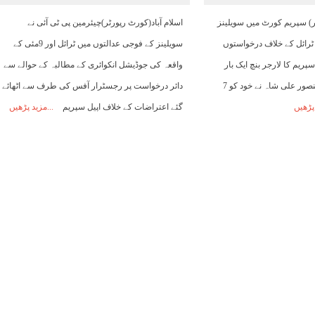
ٹر) سپریم کورٹ میں سویلینز
اسلام آباد(کورٹ رپورٹر)چیئرمین پی ٹی آئی نے
ٹرائل کے خلاف درخواستوں
سویلینز کے فوجی عدالتوں میں ٹرائل اور 9مئی کے
یم کا لارجر بنچ ایک بار
واقعہ کی جوڈیشل انکوائری کے مطالبہ کے حوالے سے
پھر ٹوٹ گیا، جسٹس منصور علی شاہ نے خود کو 7
دائر درخواست پر رجسٹرار آفس کی طرف سے اٹھائے
پڑھیں
گئے اعتراضات کے خلاف اپیل سپریم
مزید پڑھیں