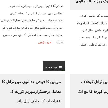
یک روز کےلئے ملتوی
اسلام آباد(کورٹ رپورٹر)سپریم کورٹ نے فوجی
عدالتوں میں سویلینز کے ٹرائل کے خلاف کیس
 )سپریم کورٹ میں فوجی
سماعت کیلئے مقرر کر دیا،جسٹس اعجازالاحسن کی
ے ٹرائل کیخلاف انٹراکورٹ
سربراہی میں قائم پانچ رکنی لارجر بنچ 23اکتوبر کو
ران جسٹس جمال خان
ساڑھے گیارہ بجے سماعت کرے گا، بنچ میں جسٹس
میں کہا ہے کہ مخصوص
منیب
مزید پڑھیں
 عدالت کا دائرہ اختیار
جون 15, 2023
ں ٹرائل کیخلاف
سویلین کا فوجی عدالتوں میں ٹرائل کا
م کورٹ کا بنچ ایک
معاملہ:رجسٹرارسپریم کورٹ کے
اعتراضات کے خلاف اپیل دائر