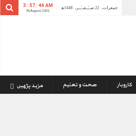
3 : 57 : 45 AM
جمعرات،
22
صــَــفــَــر،
1448ھ
06 August, 2026
کاروبار
صحت و تعلیم
مزید پڑھیں