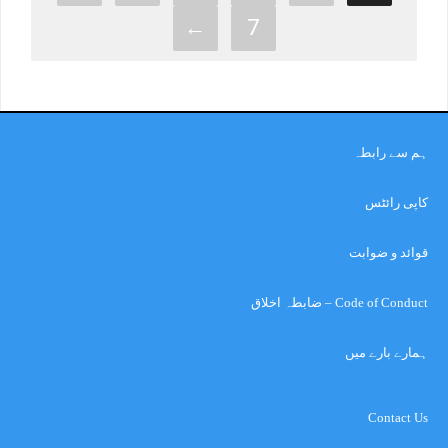
←
7
ہم سے رابطہ
کاپی رائٹس
قوائد و ضوابت
Code of Conduct – ضابطہ اخلاق
ہمارے بارے میں
Contact Us