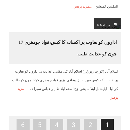
الیکشن کمیشن
مزید پڑھیں
جون 14, 2023
اداروں کو بغاوت پر اکسانے کا کیس،فواد چودھری 17
جون کو عدالت طلب
اسلام آباد (کورٹ رپورٹر ) اسلام آباد کی مقامی عدالت نے اداروں کو بغاوت
پر اکسانے کے کیس میں سابق وفاقی وزیر فواد چودھری کو17 جون کو طلب
کر لیا۔ ایڈیشنل اینڈ سیشن جج اسلام آباد طاہر عباس سپرا نے
مزید
پڑھیں
6
5
4
3
2
1