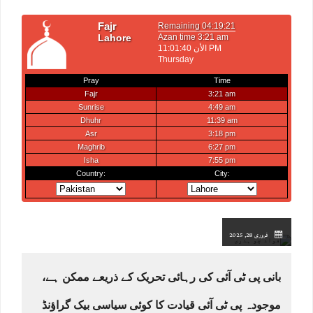
فروری 28, 2025
بانی پی ٹی آئی کی رہائی تحریک کے ذریعے ممکن ہے،
موجودہ پی ٹی آئی قیادت کا کوئی سیاسی بیک گراﺅنڈ