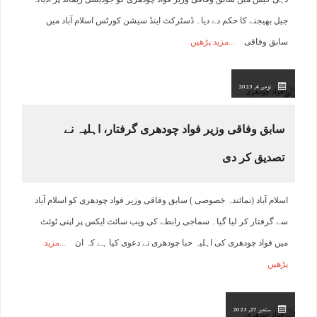
جیل بھیجنے کا حکم دے دیا۔ ڈسٹرکٹ اینڈ سیشن کورٹس اسلام آباد میں
سابق وفاقی
مزید پڑھیں
نومبر 4, 2023
سابق وفاقی وزیر فواد چودھری گرفتار، اہلیہ نے
تصدیق کر دی
اسلام آباد (نمائندہ خصوصی ) سابق وفاقی وزیر فواد چودھری کو اسلام آباد
سے گرفتار کر لیا گیا۔ سماجی رابطے کی ویب سائٹ ایکس پر اپنی ٹوئٹ
میں فواد چودھری کی اہلیہ حبا چودھری نے دعوی کیا ہے کہ ان
مزید
پڑھیں
ستمبر 27, 2023