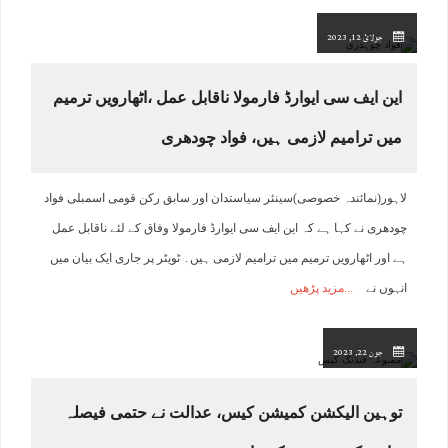
جولائ 12, 2023
این ایف سی ایوارڈ فارمولا ناقابل عمل ،اٹھارویں ترمیم
میں ترامیم لازمی ہیں، فواد چودھری
لاہور(نمائندہ خصوصی)سینئر سیاستدان اور سابق رکن قومی اسمبلی فواد
چودھری نے کہا ہے کہ این ایف سی ایوارڈ فارمولا وفاق کے لئے ناقابل عمل
ہے اور اٹھارویں ترمیم میں ترامیم لازمی ہیں۔ ٹویٹر پر جاری ایک بیان میں
انہوں نے
مزید پڑھیں
جون 22, 2023
توہین الیکشن کمیشن کیس، عدالت نے حتمی فیصلہ