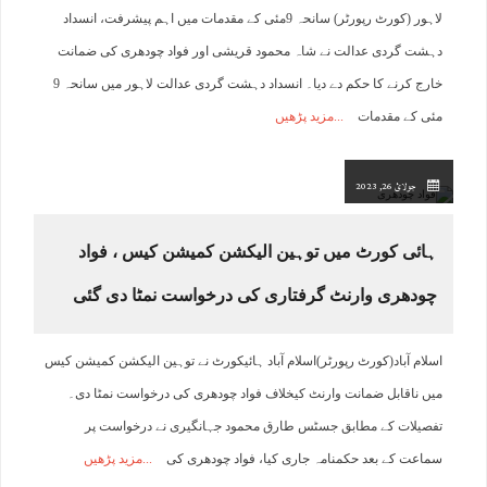
لاہور (کورٹ رپورٹر) سانحہ 9مئی کے مقدمات میں اہم پیشرفت، انسداد
دہشت گردی عدالت نے شاہ محمود قریشی اور فواد چودھری کی ضمانت
خارج کرنے کا حکم دے دیا۔ انسداد دہشت گردی عدالت لاہور میں سانحہ 9
مئی کے مقدمات
مزید پڑھیں
جولائ 26, 2023
ہائی کورٹ میں توہین الیکشن کمیشن کیس ، فواد
چودھری وارنٹ گرفتاری کی درخواست نمٹا دی گئی
اسلام آباد(کورٹ رپورٹر)اسلام آباد ہائیکورٹ نے توہین الیکشن کمیشن کیس
میں ناقابل ضمانت وارنٹ کیخلاف فواد چودھری کی درخواست نمٹا دی۔
تفصیلات کے مطابق جسٹس طارق محمود جہانگیری نے درخواست پر
سماعت کے بعد حکمنامہ جاری کیا، فواد چودھری کی
مزید پڑھیں