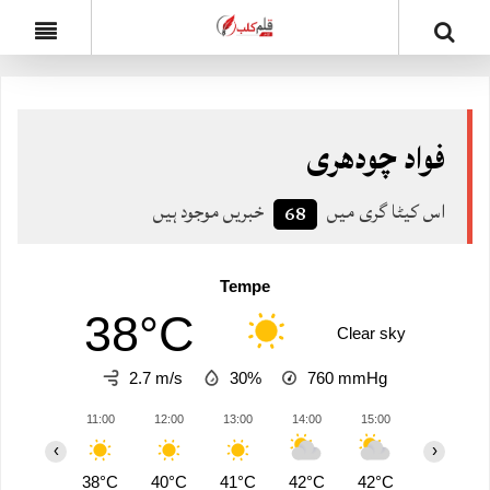
فواد چودھری
اس کیٹا گری میں
خبریں موجود ہیں
68
Tempe
38°C
Clear sky
2.7 m/s
30%
760
mmHg
11:00
12:00
13:00
14:00
15:00
16:00
‹
›
38°C
40°C
41°C
42°C
42°C
42°C