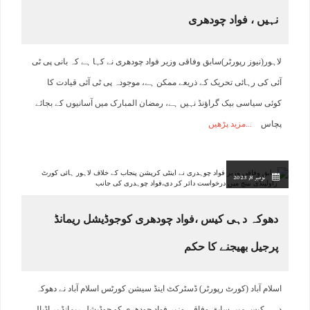
نہیں ، فواد چودھری
لاہور(نیوز رپورٹر)سابق وفاقی وزیر فواد چودھری نے کہا ہے کہ بانی پی ٹی
آئی کی رہائی تحریک کے ذریعے ممکن ہے، موجودہ پی ٹی آئی قیادت کا
کوئی سیاسی بیک گراﺅنڈ نہیں ہے، رمضان المبارک میں آسانیوں کے بجائے
پچاس
مزید پڑھیں
نومبر 8, 2023
دھوکہ دہی کیس ،فواد چودھری کوجوڈیشل ریمانڈ
پرجیل بھیجنے کا حکم
اسلام آباد (کورٹ رپورٹر) ڈسٹرکٹ اینڈ سیشن کورٹس اسلام آباد نے دھوکہ
دہی کیس میں سابق وفاقی وزیر فواد چودھری کو جوڈیشل ریمانڈ پر اڈیالہ