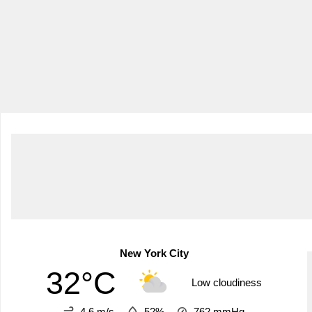
New York City
32°C
Low cloudiness
4.6 m/s
52%
762
mmHg