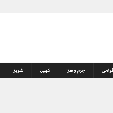
قوامی
جرم و سزا
کھیل
شوبز