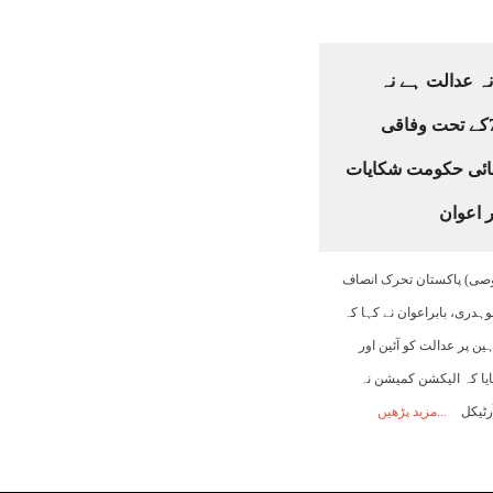
ہ عدالت ہے نہ
ٹربیونل، آرٹیکل 7کے تحت وفاقی
ائی حکومت شکایات
 اعوان
خصوصی) پاکستان تحرک انصاف
وہدری، بابراعوان نے کہا کہ
ن پر عدالت کو آئین اور
تایا کہ الیکشن کمیشن نہ
آرٹیکل
مزید پڑھیں