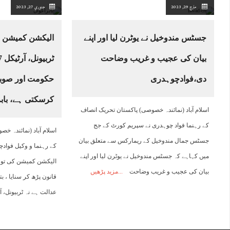
مارچ 29, 2023
جنوري 27, 2023
جسٹس مندوخیل نے یوٹرن لیا اور اپنے
الیکشن کمیشن ن
بیان کی عجیب و غریب وضاحت
دی،فوادچوہدری
حکومت اور صوب
کرسکتی ہے، بابر
اسلام آباد (نمائندہ خصوصی) پاکستان تحریک انصاف
کے رہنما فواد چوہدری نے سپریم کورٹ کے جج
اسلام آباد (نمائندہ 
جسٹس جمال مندوخیل کے ریمارکس سے متعلق بیان
کے رہنما و وکیل فوادچ
میں کہاہے کہ جسٹس مندوخیل نے یوٹرن لیا اور اپنے
الیکشن کمیشن کی توہی
بیان کی عجیب و غریب وضاحت
مزید پڑھیں
قانون پڑھ کر سنایا ، ب
عدالت ہے نہ ٹربیونل، 