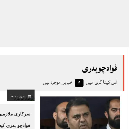
فوادچوہدری
اس کیٹا گری میں
خبریں موجود ہیں
5
جولائ 7, 2023
سرکاری ملازمین
فوادچوہدری کیخ