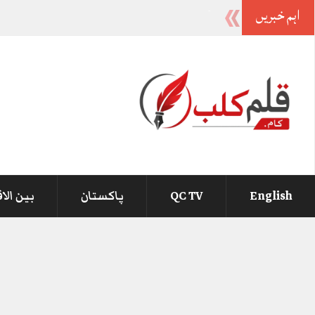
اہم خبریں
بیرسٹر گوہر
-
English
QC TV
پاکستان
بین الا