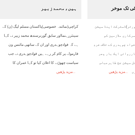
ہیں،محمدزبیر
19:00
20:00
21:00
22:00
23:00
00:00
01:00
ورٹر)ڈسٹرکٹ اینڈ سیشن
کراچی(نمائندہ خصوصی)پاکستان مسلم لیگ (ن) کے
26°C
26°C
25°C
25°C
25°C
25°C
24°C
سرکاری ملازمین کو
سینئررہنمااور سابق گورنرسندھ محمد زبیر نے کہا
واد چوہدری کے خلاف فردِ
ہے کہ فوادچوہدری اور ان کے ساتھی مائنس ون
ارروائی ایک بار پھر
فارمولے پر کام کر رہے ہیں فوادچوہدری نے جب
ل سیشن جج طاہرعباس
سیاست چھوڑنے کا اعلان کیا تو کہا عمران کا
ری
مزید پڑھیں
مزید پڑھیں