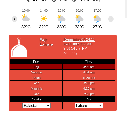
13:00
14:00
15:00
16:00
17:00
18:00
‹
›
32°C
32°C
33°C
33°C
27°C
25°C