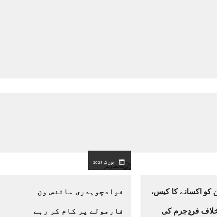
جون 2, 2023
 کو اکسانے کا کیس،
فوادچوہدری مائنس ون
لاف فردِجرم کی
فارمولے پر کام کر رہے