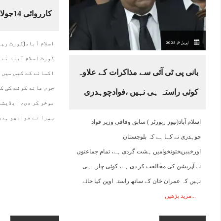
کارروائی 14جولائی تک موخر
02:00
03:00
04:00
05:00
06:00
07:00
08:00
0
اپریل 9, 2025
اسلام آباد(کورٹ رپ
24°C
24°C
24°C
24°C
23°C
24°C
25°C
2
کورٹ اسلام آباد نے 
بانی پی ٹی آئی سے مذاکرات کے علاوہ
اکسانے کے کیس میں ف
جرم عائد کرنے کی ک
کوئی راستہ ہی نہیں ،فوادچوہدری
موخر کر دی، ایڈیشن
سِپرا نے فوادچو ہد
اسلام آباد(نیوز رپورٹر ) سابق وفاقی وزیر فواد
چوہدری نے کہا ہے کہ بلوچستان
اورخیبرپختونخوامیں ہشت گردی ہے، تمام جماعتوں
نے آپریشن کی مخالفت کر دی ہے، کوئی چارہ ہی
نہیں کہ عمران خان کے ساتھ راستہ اوپن کیا جائے
مزید پڑھیں