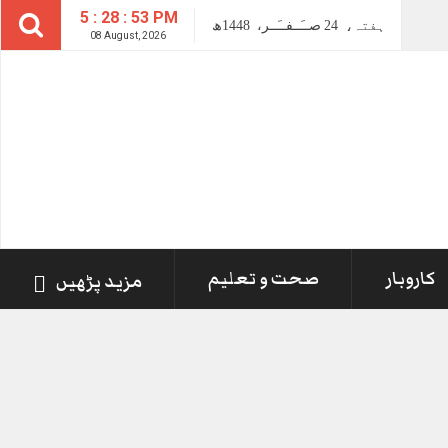
5 : 28 : 54 PM
ہفتہ،
24
صــَــفــَــر،
1448ھ
08 August, 2026
کاروبار
صحت و تعلیم
مزید پڑھیں