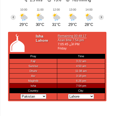
10:00
11:00
12:00
13:00
14:00
15:00
‹
›
29°C
30°C
31°C
29°C
28°C
30°C