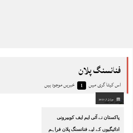
فنانسنگ پلان
اس کیٹا گری میں
خبریں موجود ہیں
1
جولائ 7, 2023
پاکستان نے آئی ایم ایف کوبیرونی
ادائیگیوں کے لیے فنانسنگ پلان فراہم