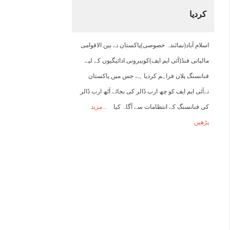
کردیا
23:00
00:00
01:00
02:00
03:00
04:00
05:00
0
اسلام آباد(نمائندہ خصوصی)پاکستان نے بین الاقوامی
26°C
26°C
25°C
25°C
24°C
24°C
24°C
2
مالیاتی فنڈ(آئی ایم ایف)کوبیرونی ادائیگیوں کے لیے
فنانسنگ پلان فراہم کردیا ہے جس میں پاکستان
نےآئی ایم ایف کو چھ ارب ڈالر کی بجائے آٹھ ارب ڈالر
کی فنانسنگ کے انتظامات سے آگاہ کیا
مزید
پڑھیں