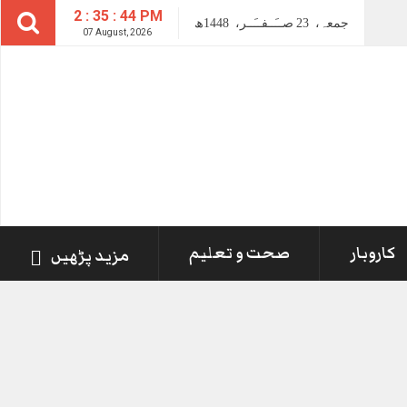
2 : 35 : 45 PM
جمعہ،
23
صــَــفــَــر،
1448ھ
07 August, 2026
کاروبار
صحت و تعلیم
مزید پڑھیں