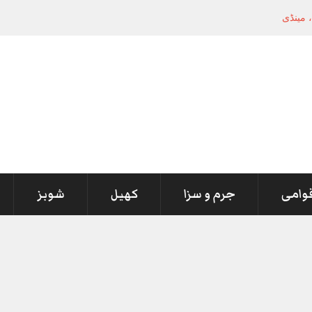
 مینڈیٹ چھیننے نہیں
-
قوامی
جرم و سزا
کھیل
شوبز