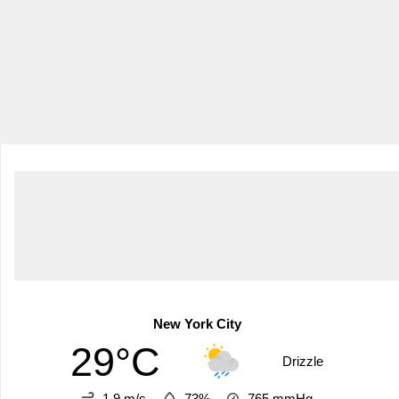
New York City
29°C
Drizzle
1.9 m/s
73%
765
mmHg