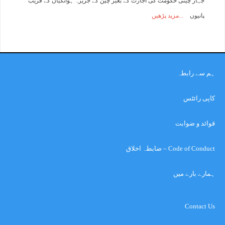
جہاز چینی حکومت کی اجازت کے بغیر چین کے جزیرہ ہوانگیان کے قریب
پانیوں
مزید پڑھیں
ہم سے رابطہ
کاپی رائٹس
قوائد و ضوابت
Code of Conduct – ضابطہ اخلاق
ہمارے بارے میں
Contact Us