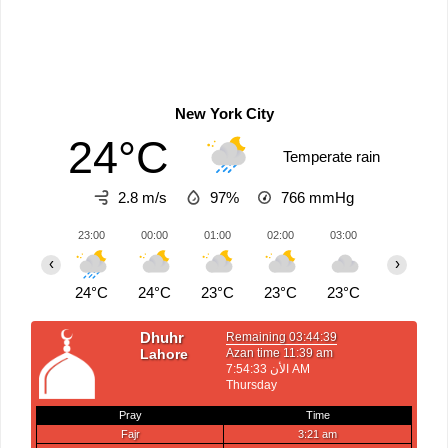
New York City
24°C
Temperate rain
2.8 m/s
97%
766
mmHg
23:00
00:00
01:00
02:00
03:00
04:00
‹
›
24°C
24°C
23°C
23°C
23°C
23°C