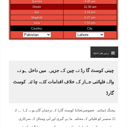
ستمبر 28, 2023
چینی کوسٹ گا رڈ نے چین کے جزیرہ میں داخل ہو نے
والے فلپائنی جہاز کے خلاف اقدامات کئے، چا ئنہ کوسٹ
گارڈ
بیجنگ (نمائندہ خصوصی)چائنا کوسٹ گارڈ کے ترجمان گان یو نے کہا ہے کہ
22 ستمبر کو فلپائن کے محکمہ ماہی گیری اور آبی وسائل کے سرکاری