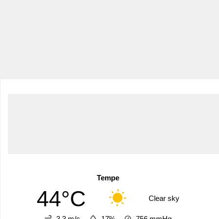
Tempe
44°C
Clear sky
3.3 m/s
17%
756
mmHg