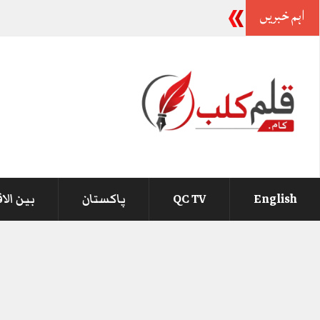
اہم خبریں
-
English
QC TV
پاکستان
بین الا