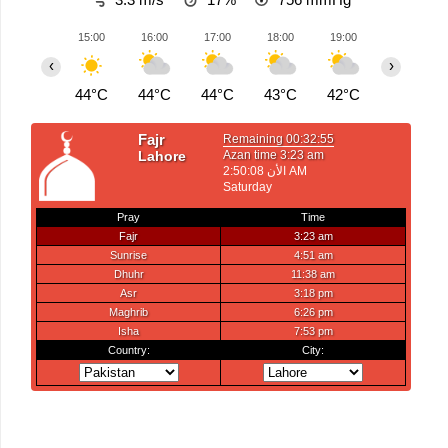
15:00
16:00
17:00
18:00
19:00
20:00
‹
›
44°C
44°C
44°C
43°C
42°C
42°C