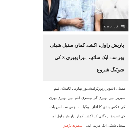
04:00
05:00
06:00
07:00
08:00
09:00
10:00
1
اپریل 4, 2025
35°C
34°C
33°C
34°C
36°C
38°C
39°C
4
پاریش راول، اکشے کمار، سنیل شیٹی
پھر سے ایک ساتھ، ہیرا پھیری 3 کی
شوٹنگ شروع
ممبئی (شوبز رپورٹر)مشہور بھارتی کامیڈی فلم
سیریز ہیرا پھیری کی تیسری فلم ہیرا پھیری تھری
کی عکس بندی کا آغاز ہوگیا ہے، جس سے اس بات
کی تصدیق ہوگئی کہ اکشے کمار، پاریش راول اور
سنیل شیٹی ایک مرتبہ اپنے
مزید پڑھیں