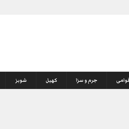
قوامی
جرم و سزا
کھیل
شوبز