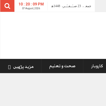
10 : 20 : 09 PM
جمعہ،
23
صــَــفــَــر،
1448ھ
07 August, 2026
کاروبار
صحت و تعلیم
مزید پڑھیں