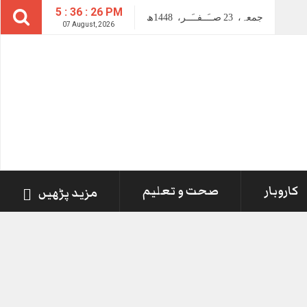
5 : 36 : 26 PM
جمعہ،
23
صــَــفــَــر،
1448ھ
07 August, 2026
کاروبار
صحت و تعلیم
مزید پڑھیں