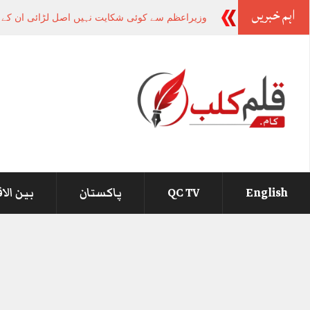
اہم خبریں
وزیراعظم سے کوئی شکایت نہیں اصل لڑائی ان 
English
QC TV
پاکستان
بین الا