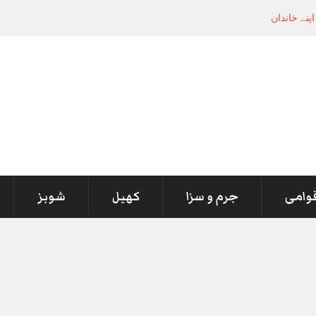
کے اپنے خاندان کے درمیان ہے،
-
قوامی
جرم و سزا
کھیل
شوبز