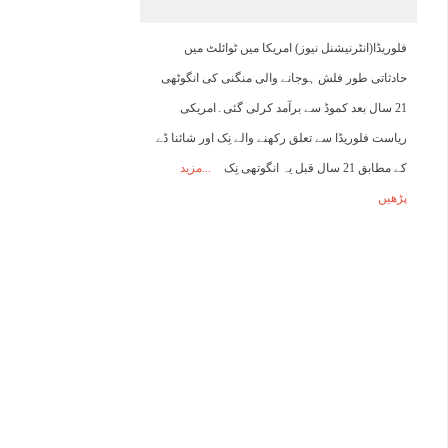
02:00
03:00
04:00
05:00
06:00
07:00
08:00
0
فلوریڈا(انٹرنیشنل نیوز) امریکا میں ٹوائلٹ میں
حادثاتی طور فلش ہوجانے والی منگنی کی انگوٹھی
25°C
25°C
24°C
24°C
24°C
24°C
25°C
2
21 سال بعد کموڈ سے برآمد کرلی گئی۔امریکی
ریاست فلوریڈا سے تعلق رکھنے والے نِک اور شائنا ڈے
کے مطابق 21 سال قبل یہ انگوتھی نِک
مزید
پڑھیں