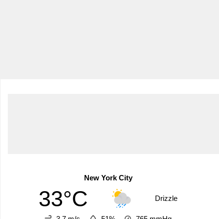
New York City
33°C
Drizzle
3.7 m/s
51%
765
mmHg