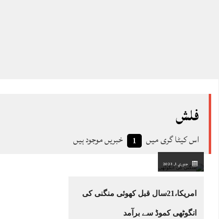
فلش
اس کیٹا گری میں
خبریں موجود ہیں
1
جنوري 1, 2023
امریکا،21سال قبل کھوئی منگنی کی
انگوٹھی کموڈ سے برآمد