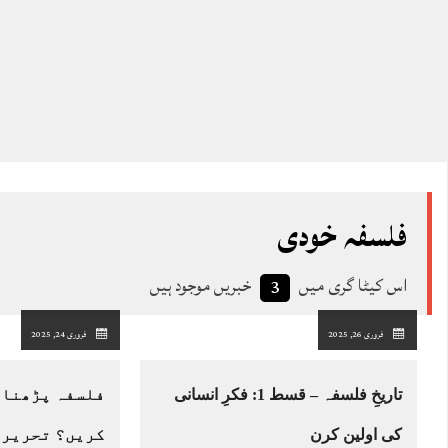
فلسفہ خودی
اس کیٹا گری میں
خبریں موجود ہیں
3
فروری 26, 2025
فروری 24, 2025
تاریخِ فلسفہ – قسط 1: فکرِ انسانی
فلسفہ پڑھنا 
کی اولین کرن
کریں؟ تحریر: