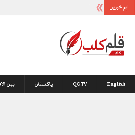
اہم خبریں
-
English
QC TV
پاکستان
بین الا