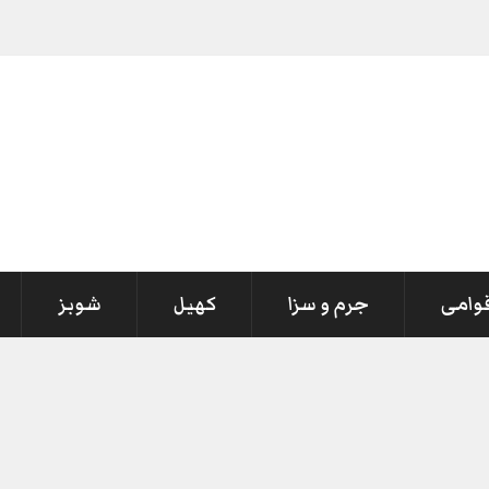
قوامی
جرم و سزا
کھیل
شوبز