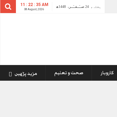
11 : 22 : 35 AM
ہفتہ،
24
صــَــفــَــر،
1448ھ
08 August, 2026
کاروبار
صحت و تعلیم
مزید پڑھیں