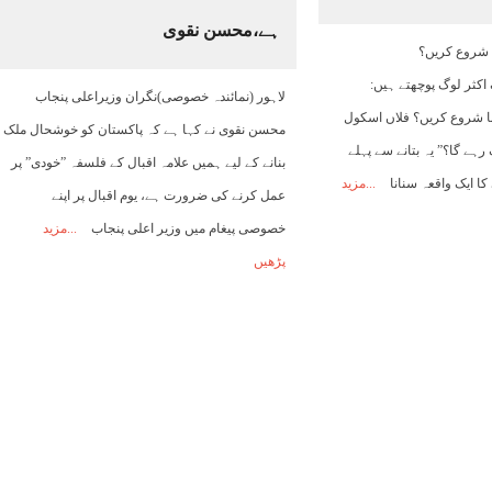
ہے،محسن نقوی
10:00
11:00
12:00
13:00
14:00
15:00
16:00
 شروع کریں؟
اکثر لوگ پوچھتے ہیں:
لاہور (نمائندہ خصوصی)نگران وزیراعلی پنجاب
39°C
41°C
42°C
44°C
44°C
45°C
45°C
ا شروع کریں؟ فلاں اسکول
محسن نقوی نے کہا ہے کہ پاکستان کو خوشحال ملک
رہے گا؟” یہ بتانے سے پہلے
بنانے کے لیے ہمیں علامہ اقبال کے فلسفہ ”خودی” پر
کا ایک واقعہ سنانا
مزید
عمل کرنے کی ضرورت ہے، یوم اقبال پر اپنے
خصوصی پیغام میں وزیر اعلی پنجاب
مزید
پڑھیں