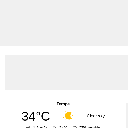
Tempe
34°C
Clear sky
1.3 m/s
34%
759
mmHg