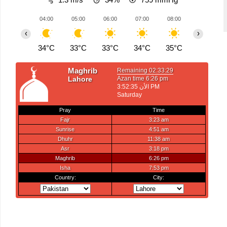
04:00
05:00
06:00
07:00
08:00
09:00
‹
›
34°C
33°C
33°C
34°C
35°C
37°C