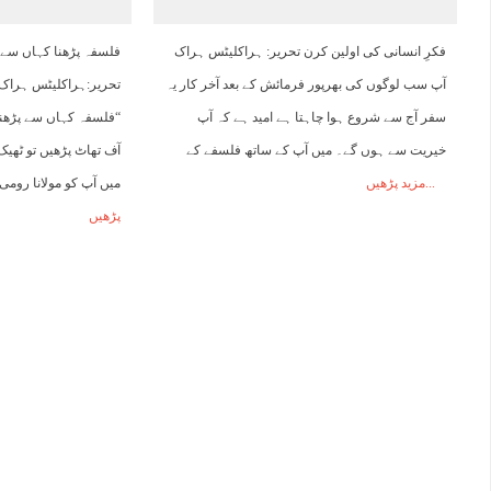
17:00
18:00
19:00
20:00
21:00
22:00
23:00
0
فکرِ انسانی کی اولین کرن تحریر: ہراکلیٹس ہراک
فلسفہ پڑھنا کہاں سے
آپ سب لوگوں کی بھرپور فرمائش کے بعد آخر کار یہ
تحریر:ہراکلیٹس ہراک 
45°C
45°C
44°C
43°C
42°C
41°C
40°C
3
سفر آج سے شروع ہوا چاہتا ہے امید ہے کہ آپ
“فلسفہ کہاں سے پڑھن
خیریت سے ہوں گے۔ میں آپ کے ساتھ فلسفے کے
آف تھاٹ پڑھیں تو ٹھیک 
مزید پڑھیں
میں آپ کو مولانا رومی 
پڑھیں