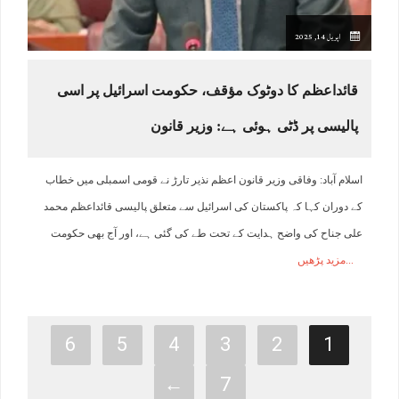
اپریل 14, 2025
قائداعظم کا دوٹوک مؤقف، حکومت اسرائیل پر اسی
پالیسی پر ڈٹی ہوئی ہے: وزیر قانون
اسلام آباد: وفاقی وزیر قانون اعظم نذیر تارڑ نے قومی اسمبلی میں خطاب
کے دوران کہا کہ پاکستان کی اسرائیل سے متعلق پالیسی قائداعظم محمد
علی جناح کی واضح ہدایت کے تحت طے کی گئی ہے، اور آج بھی حکومت
مزید پڑھیں
6
5
4
3
2
1
←
7