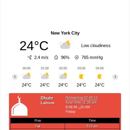
New York City
24°C
Low cloudiness
2.4 m/s
96%
765
mmHg
00:00
01:00
02:00
03:00
04:00
05:00
‹
›
24°C
24°C
24°C
24°C
24°C
24°C