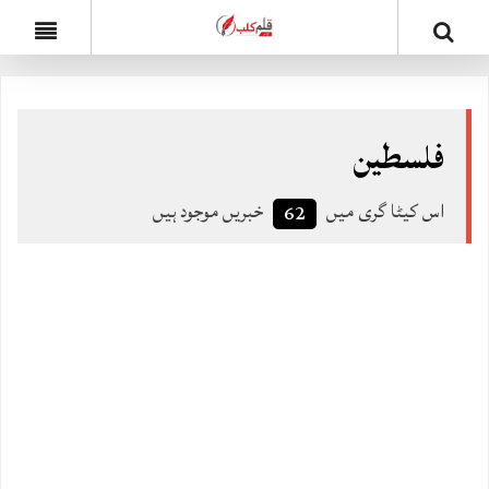
فلسطین
اس کیٹا گری میں
خبریں موجود ہیں
62