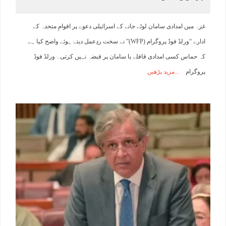
غزہ میں امدادی سامان لوٹے جانے کے اسرائیلی دعوے پر اقوامِ متحدہ کے
ادارے “ورلڈ فوڈ پروگرام (WFP)” نے سخت ردِعمل دیتے ہوئے واضح کیا ہے
کہ حماس کسی امدادی قافلے یا سامان پر قبضہ نہیں کرتی۔ ورلڈ فوڈ
پروگرام
مزید پڑھیں