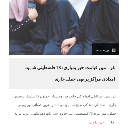
جون 26, 2025
غزہ میں قیامت خیز بمباری: 78 فلسطینی شہید،
امدادی مراکز پر بھی حملے جاری
غزہ میں اسرائیلی افواج کی جانب سے وحشیانہ حملوں کا سلسلہ بدستور
جاری ہے، جہاں بدھ کی صبح سے ہونے والے تازہ ترین فضائی اور زمینی
حملوں میں مزید 78 فلسطینی اپنی جانوں سے ہاتھ دھو بیٹھے۔ عرب ذرائع
ابلاغ
مزید پڑھیں