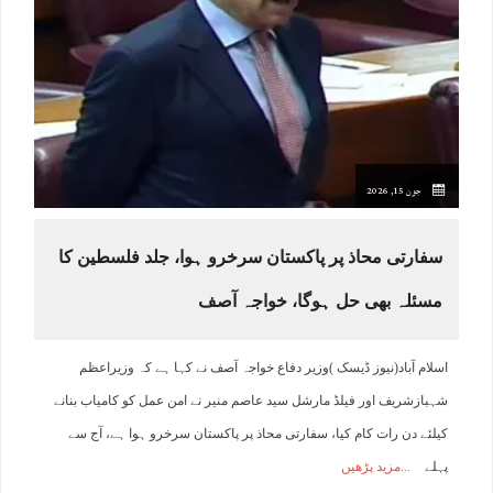
جون 15, 2026
سفارتی محاذ پر پاکستان سرخرو ہوا، جلد فلسطین کا
مسئلہ بھی حل ہوگا، خواجہ آصف
اسلام آباد(نیوز ڈیسک )وزیر دفاع خواجہ آصف نے کہا ہے کہ وزیراعظم
شہبازشریف اور فیلڈ مارشل سید عاصم منیر نے امن عمل کو کامیاب بنانے
کیلئے دن رات کام کیا، سفارتی محاذ پر پاکستان سرخرو ہوا ہے، آج سے
پہلے
مزید پڑھیں