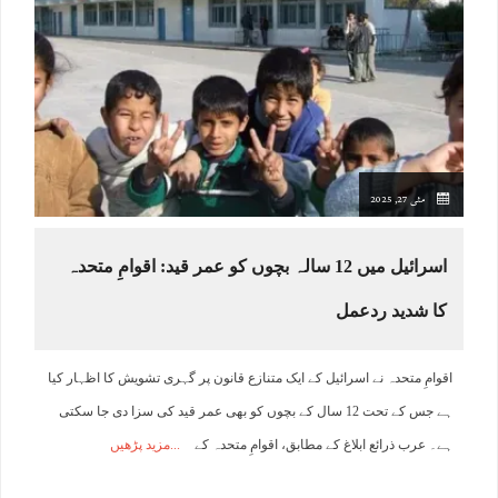
مئی 27, 2025
اسرائیل میں 12 سالہ بچوں کو عمر قید: اقوامِ متحدہ
کا شدید ردعمل
اقوامِ متحدہ نے اسرائیل کے ایک متنازع قانون پر گہری تشویش کا اظہار کیا
ہے جس کے تحت 12 سال کے بچوں کو بھی عمر قید کی سزا دی جا سکتی
ہے۔ عرب ذرائع ابلاغ کے مطابق، اقوامِ متحدہ کے
مزید پڑھیں