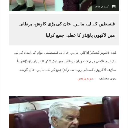
اگست 4, 2026
فلسطین کے لیے ماہرہ خان کی بڑی کاوش، برطانیہ
میں لاکھوں پاﺅنڈز کا عطیہ جمع کرلیا
لندن (شوبز ڈیسک) اداکارہ ماہرہ خان نے فلسطینی عوام کی امداد کے لیے
ایک اہم فلاحی مہم کے دوران برطانیہ میں ایک لاکھ 80 ہزار پاﺅنڈ(تقریباً
ساڑھے 6 کروڑ پاکستانی روپے سے زائد) جمع کر لئے۔ماہرہ خان گزشتہ
دنوں مختلف
مزید پڑھیں