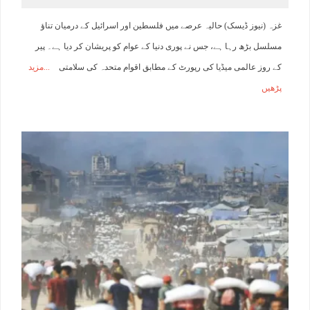
غزہ (نیوز ڈیسک) حالیہ عرصے میں فلسطین اور اسرائیل کے درمیان تناؤ
مسلسل بڑھ رہا ہے، جس نے پوری دنیا کے عوام کو پریشان کر دیا ہے۔ پیر
کے روز عالمی میڈیا کی رپورٹ کے مطابق اقوام متحدہ کی سلامتی
مزید
پڑھیں