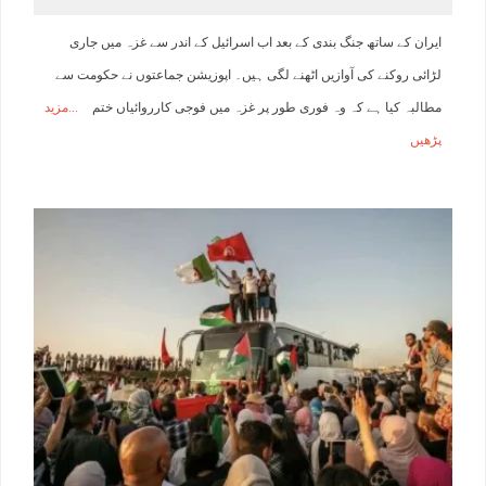
ایران کے ساتھ جنگ بندی کے بعد اب اسرائیل کے اندر سے غزہ میں جاری
لڑائی روکنے کی آوازیں اٹھنے لگی ہیں۔ اپوزیشن جماعتوں نے حکومت سے
مطالبہ کیا ہے کہ وہ فوری طور پر غزہ میں فوجی کارروائیاں ختم
مزید
پڑھیں