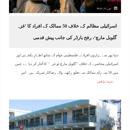
جون 11, 2025
اسرائیلی مظالم کے خلاف 50 ممالک کے افراد کا ’غزہ
گلوبل مارچ‘، رفح بارڈر کی جانب پیش قدمی
دنیا بھر سے ہزاروں افراد نے فلسطینی عوام کے ساتھ اظہارِ یکجہتی اور
اسرائیلی محاصرے کے خلاف ’’گلوبل مارچ ٹو غزہ‘‘ کا آغاز کر دیا ہے، جس
میں 50 سے زائد ممالک سے تعلق رکھنے والے رضاکار شریک ہیں۔ اس
مزید پڑھیں