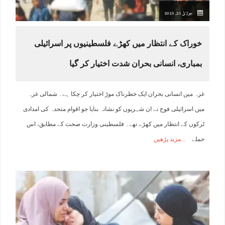
جولائ 21, 2025
خوراک کے انتظار میں کھڑے فلسطینیوں پر اسرائیلی
بمباری، انسانی بحران شدت اختیار کر گیا
غزہ میں انسانی بحران ایک خطرناک موڑ اختیار کر چکا ہے۔ شمالی غزہ
میں اسرائیلی فوج نے ان شہریوں کو نشانہ بنایا جو اقوام متحدہ کی امدادی
ٹرکوں کے انتظار میں کھڑے تھے۔ فلسطینی وزارت صحت کے مطابق، اس
حملے
مزید پڑھیں