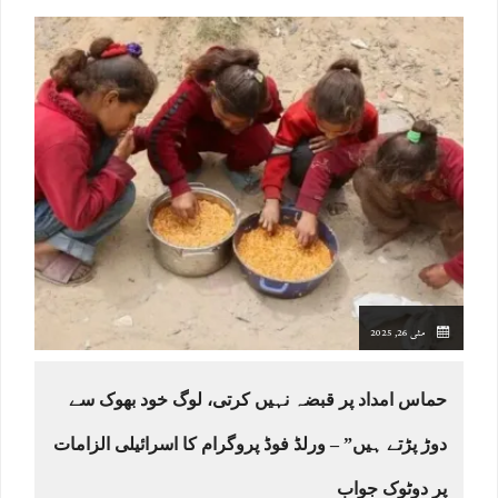
مئی 26, 2025
حماس امداد پر قبضہ نہیں کرتی، لوگ خود بھوک سے
دوڑ پڑتے ہیں” – ورلڈ فوڈ پروگرام کا اسرائیلی الزامات
پر دوٹوک جواب