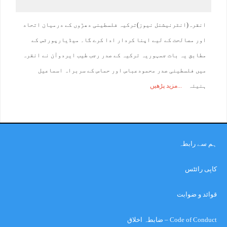
انقرہ(انٹرنیشنل نیوز)ترکیہ فلسطینی دھڑوں کے درمیان اتحاد
اور مصالحت کے لیے اپنا کردار ادا کرے گا۔ میڈیارپورٹس کے
مطابق یہ بات جمہوریہ ترکیہ کے صدر رجب طیب ایردوآن نے انقرہ
میں فلسطینی صدر محمودعباس اور حماس کے سربراہ اسماعیل
ہنیئہ
مزید پڑھیں
ہم سے رابطہ
کاپی رائٹس
قوائد و ضوابت
Code of Conduct – ضابطہ اخلاق