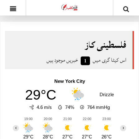
فلسطینی کاز
اس کیٹا گری میں
خبریں موجود ہیں
1
New York City
29°C
Drizzle
4.6 m/s
74%
764
mmHg
19:00
20:00
21:00
22:00
23:00
00:00
‹
›
29°C
28°C
27°C
27°C
26°C
26°C