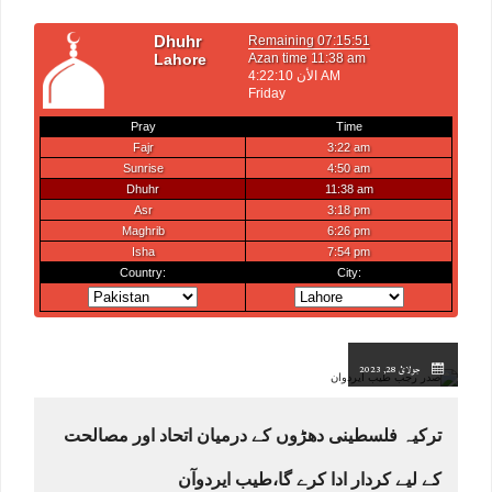
جولائ 28, 2023
ترکیہ فلسطینی دھڑوں کے درمیان اتحاد اور مصالحت
کے لیے کردار ادا کرے گا،طیب ایردوآن