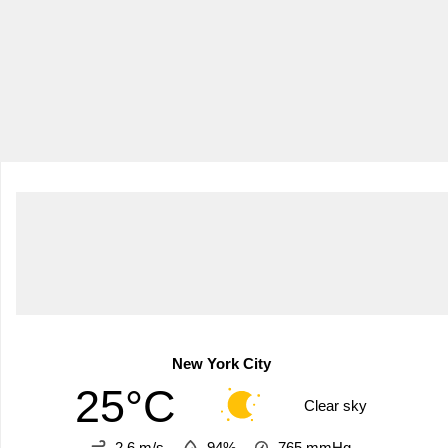
New York City
25°C
Clear sky
2.6 m/s
94%
765
mmHg