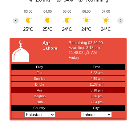
03:00
04:00
05:00
06:00
07:00
08:00
‹
›
25°C
25°C
24°C
24°C
24°C
26°C