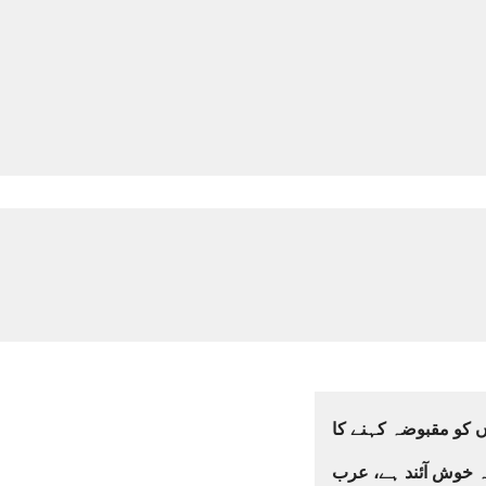
 کو مقبوضہ کہنے کا
لہ خوش آئند ہے، عرب