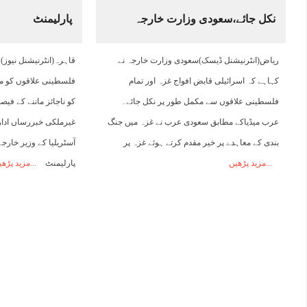
نکل جائے،سعودی وزارت خارجہ
پارلیمنٹ
16:00
17:00
18:00
19:00
20:00
21:00
22:00
2
ریاض(انٹرنیشنل ڈیسک)سعودی وزارت خارجہ نے
قاہرہ(انٹرنیشنل نیوز)
28°C
27°C
27°C
26°C
25°C
25°C
24°C
2
کہاہے کہ اسرائیلی قابض افواج غزہ اور تمام
فلسطینی علاقوں کو مق
فلسطینی علاقوں سے مکمل طور پر نکل جائے۔
کو ناجائز ماننے کے فیص
عرب میڈیاکے مطابق سعودی عرب نے غزہ میں جنگ
غیرملکی خبررساں ادار
بندی کے معاہدے پر خیر مقدم کرتے ہوئے غزہ پر
آسٹریلیا کے وزیر خارجہ
مزید پڑھیں
پارلیمنٹ
مزید پڑھی