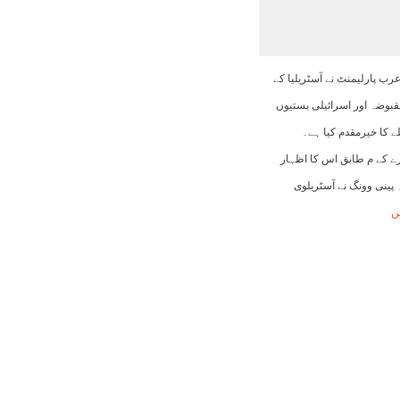
09:00
10:00
11:00
12:00
13:00
14:00
15:00
عرب پارلیمنٹ نے آسٹریلیا کے
27°C
29°C
30°C
30°C
31°C
31°C
30°C
بوضہ اور اسرائیلی بستیوں
لے کا خیرمقدم کیا ہے۔
ے کے م طابق اس کا اظہار
 پینی وونگ نے آسٹریلوی
ں