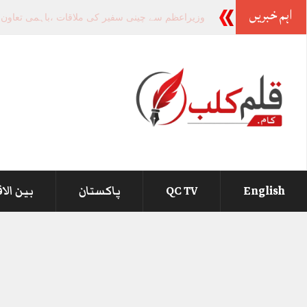
اہم خبریں
-
English
QC TV
پاکستان
بین الا