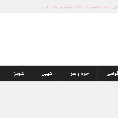
قوامی
جرم و سزا
کھیل
شوبز