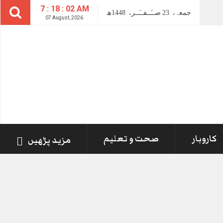
7 : 18 : 03 AM
جمعہ،
23
صــَــفــَــر،
1448ھ
07 August, 2026
کاروبار
صحت و تعلیم
مزید پڑھیں