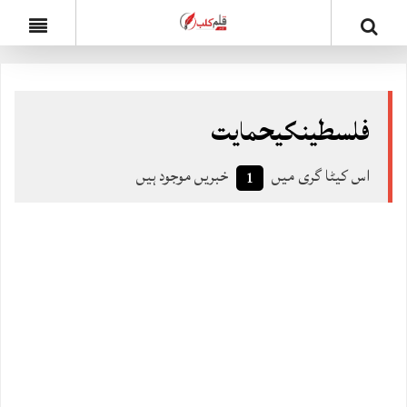
فلسطینکیحمایت
اس کیٹا گری میں
خبریں موجود ہیں
1