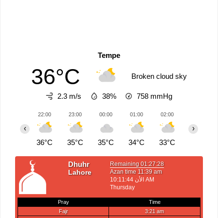
Tempe
36°C
Broken cloud sky
2.3 m/s
38%
758
mmHg
22:00
23:00
00:00
01:00
02:00
03:00
‹
›
36°C
35°C
35°C
34°C
33°C
33°C