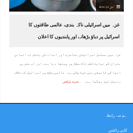
مئی 21, 2025
غزہ میں اسرائیلی ناکہ بندی، عالمی طاقتوں کا
اسرائیل پر دباؤ بڑھانے اور پابندیوں کا اعلان
غزہ میں مسلسل اسرائیلی محاصرے اور امداد کی بندش نے انسانی
بحران کو نہایت خطرناک سطح پر پہنچا دیا ہے، اور اب مغربی
دنیا کی خاموشی بھی ٹوٹ چکی ہے۔ عالمی سطح پر اسرائیل کے خلاف
ردعمل تیز ہوگیا ہے،
مزید پڑھیں
ہم سے رابطہ
کاپی رائٹس