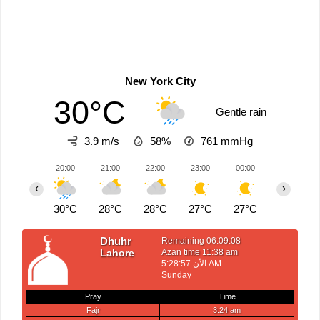
New York City
30°C
Gentle rain
3.9 m/s
58%
761
mmHg
20:00
21:00
22:00
23:00
00:00
01:00
‹
›
30°C
28°C
28°C
27°C
27°C
26°C