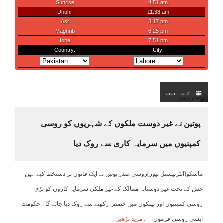
اگست 5, 2023
پوتین نے غیر دوست ملکوں کے شہریوں کو روسی
کمپنیوں میں سرمایہ کاری سے روک دیا
ماسکو(انٹرنیشنل نیوز)روسی صدر پوتین نے ایک قانون پر دستخط کیے ہیں
جس کے تحت غیر دوستانہ ممالک کے غیر ملکی سرمایہ کاروں کو بڑی
روسی کمپنیوں اور بینکوں میں حصص رکھنے سے روک دیا جائے گا۔ حکومت
ایسی روسی فرموں
مزید پڑھیں