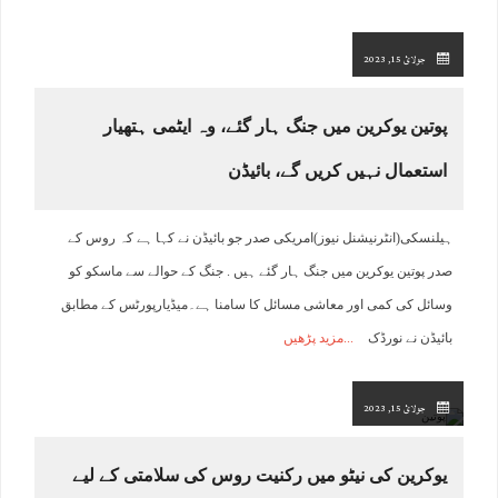
جولائ 15, 2023
پوتین یوکرین میں جنگ ہار گئے، وہ ایٹمی ہتھیار
استعمال نہیں کریں گے، بائیڈن
ہیلنسکی(انٹرنیشنل نیوز)امریکی صدر جو بائیڈن نے کہا ہے کہ روس کے
صدر پوتین یوکرین میں جنگ ہار گئے ہیں . جنگ کے حوالے سے ماسکو کو
وسائل کی کمی اور معاشی مسائل کا سامنا ہے۔میڈیارپورٹس کے مطابق
بائیڈن نے نورڈک
مزید پڑھیں
جولائ 15, 2023
یوکرین کی نیٹو میں رکنیت روس کی سلامتی کے لیے