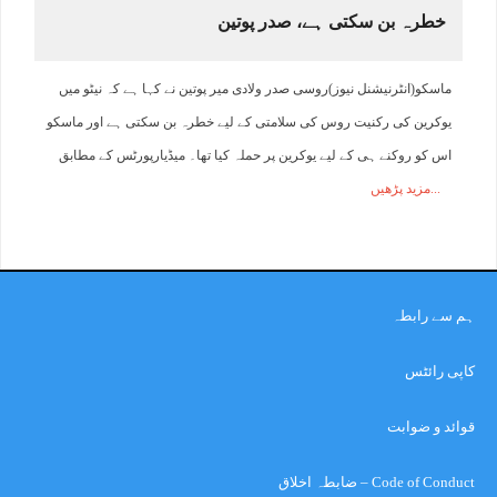
خطرہ بن سکتی ہے، صدر پوتین
ماسکو(انٹرنیشنل نیوز)روسی صدر ولادی میر پوتین نے کہا ہے کہ نیٹو میں
یوکرین کی رکنیت روس کی سلامتی کے لیے خطرہ بن سکتی ہے اور ماسکو
اس کو روکنے ہی کے لیے یوکرین پر حملہ کیا تھا۔ میڈیارپورٹس کے مطابق
مزید پڑھیں
ہم سے رابطہ
کاپی رائٹس
قوائد و ضوابت
Code of Conduct – ضابطہ اخلاق